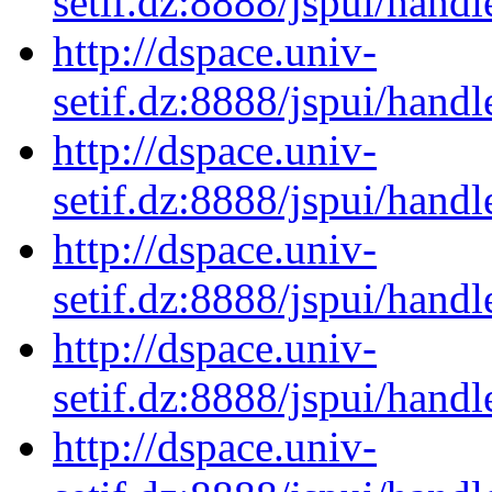
setif.dz:8888/jspui/han
http://dspace.univ-
setif.dz:8888/jspui/han
http://dspace.univ-
setif.dz:8888/jspui/han
http://dspace.univ-
setif.dz:8888/jspui/han
http://dspace.univ-
setif.dz:8888/jspui/han
http://dspace.univ-