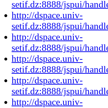
setif.dz:8888/jspui/han
http://dspace.univ-
setif.dz:8888/jspui/han
http://dspace.univ-
setif.dz:8888/jspui/han
http://dspace.univ-
setif.dz:8888/jspui/han
http://dspace.univ-
setif.dz:8888/jspui/han
http://dspace.univ-