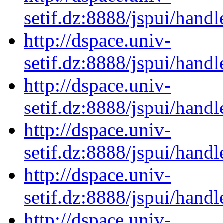
setif.dz:8888/jspui/han
http://dspace.univ-
setif.dz:8888/jspui/han
http://dspace.univ-
setif.dz:8888/jspui/han
http://dspace.univ-
setif.dz:8888/jspui/han
http://dspace.univ-
setif.dz:8888/jspui/han
http://dspace.univ-