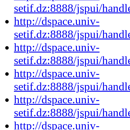
setif.dz:8888/jspui/han
http://dspace.univ-
setif.dz:8888/jspui/han
http://dspace.univ-
setif.dz:8888/jspui/han
http://dspace.univ-
setif.dz:8888/jspui/han
http://dspace.univ-
setif.dz:8888/jspui/han
http://dspace.univ-