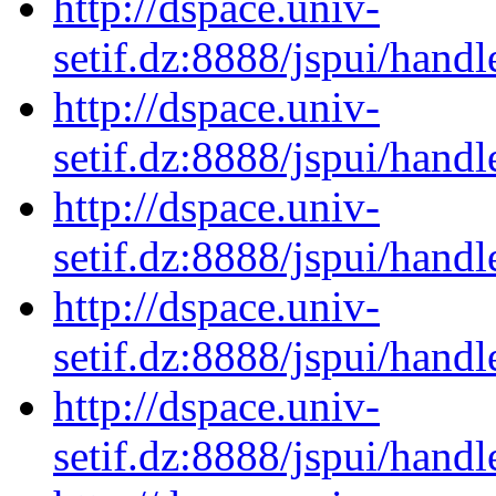
http://dspace.univ-
setif.dz:8888/jspui/han
http://dspace.univ-
setif.dz:8888/jspui/han
http://dspace.univ-
setif.dz:8888/jspui/han
http://dspace.univ-
setif.dz:8888/jspui/han
http://dspace.univ-
setif.dz:8888/jspui/han