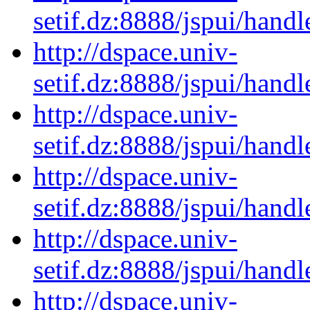
setif.dz:8888/jspui/han
http://dspace.univ-
setif.dz:8888/jspui/han
http://dspace.univ-
setif.dz:8888/jspui/han
http://dspace.univ-
setif.dz:8888/jspui/han
http://dspace.univ-
setif.dz:8888/jspui/han
http://dspace.univ-