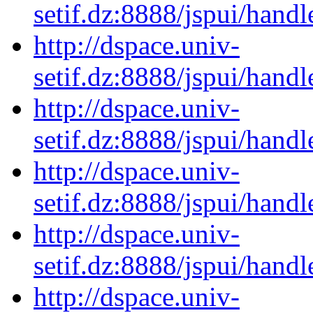
setif.dz:8888/jspui/han
http://dspace.univ-
setif.dz:8888/jspui/han
http://dspace.univ-
setif.dz:8888/jspui/han
http://dspace.univ-
setif.dz:8888/jspui/han
http://dspace.univ-
setif.dz:8888/jspui/han
http://dspace.univ-