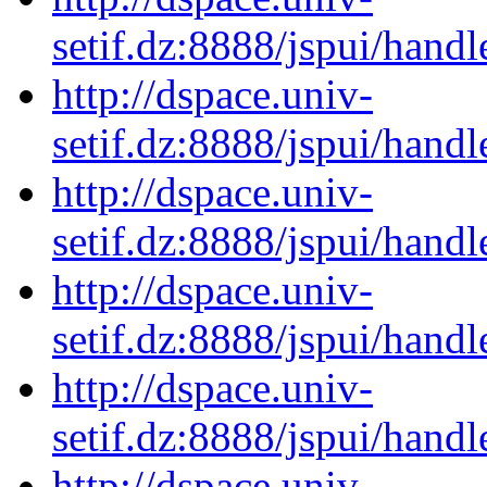
setif.dz:8888/jspui/han
http://dspace.univ-
setif.dz:8888/jspui/han
http://dspace.univ-
setif.dz:8888/jspui/han
http://dspace.univ-
setif.dz:8888/jspui/han
http://dspace.univ-
setif.dz:8888/jspui/han
http://dspace.univ-