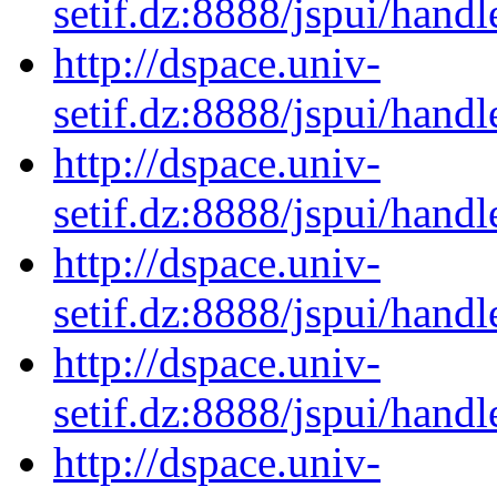
setif.dz:8888/jspui/han
http://dspace.univ-
setif.dz:8888/jspui/han
http://dspace.univ-
setif.dz:8888/jspui/han
http://dspace.univ-
setif.dz:8888/jspui/han
http://dspace.univ-
setif.dz:8888/jspui/han
http://dspace.univ-