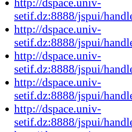
http://dspace.univ-
setif.dz:8888/jspui/han
http://dspace.univ-
setif.dz:8888/jspui/han
http://dspace.univ-
setif.dz:8888/jspui/han
http://dspace.univ-
setif.dz:8888/jspui/han
http://dspace.univ-
setif.dz:8888/jspui/han