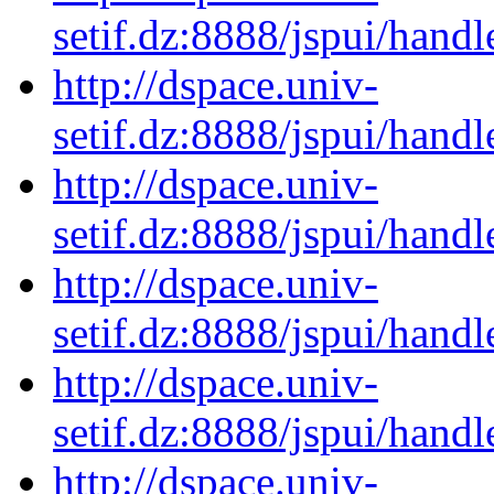
setif.dz:8888/jspui/han
http://dspace.univ-
setif.dz:8888/jspui/han
http://dspace.univ-
setif.dz:8888/jspui/han
http://dspace.univ-
setif.dz:8888/jspui/han
http://dspace.univ-
setif.dz:8888/jspui/han
http://dspace.univ-