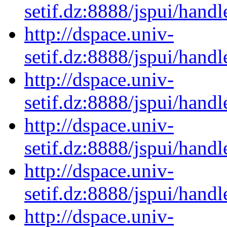
setif.dz:8888/jspui/han
http://dspace.univ-
setif.dz:8888/jspui/han
http://dspace.univ-
setif.dz:8888/jspui/han
http://dspace.univ-
setif.dz:8888/jspui/han
http://dspace.univ-
setif.dz:8888/jspui/han
http://dspace.univ-