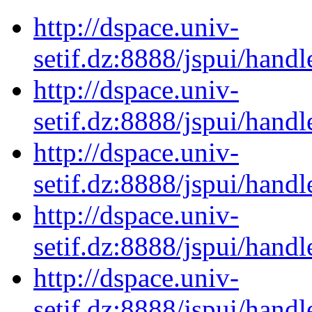
http://dspace.univ-
setif.dz:8888/jspui/han
http://dspace.univ-
setif.dz:8888/jspui/han
http://dspace.univ-
setif.dz:8888/jspui/han
http://dspace.univ-
setif.dz:8888/jspui/han
http://dspace.univ-
setif.dz:8888/jspui/han