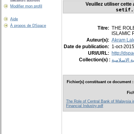
utilisateurs autorisés
Veuillez utiliser cett
Modifier mon profil
setif.
Aide
À propos de DSpace
Titre:
THE ROL
ISLAMIC 
Auteur(s):
Akram Lal
Date de publication:
1-oct-201
URI/URL:
http://dsp
Collection(s) :
Fichier(s) constituant ce document :
Fic
The Role of Central Bank of Malaysia 
Financial Industry.pdf