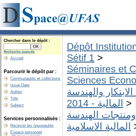
Chercher dans le dépôt :
Dépôt Institutio
Recherche avancée
Sétif 1
>
Accueil
Séminaires et C
Parcourir le dépôt par :
Sciences Econ
Communautés et collections
Issue Date
المؤتمر الدولي م
Author
Title
المالية - 2014
>
Subject
المحور 2 : قواعد وت
Services personnalisés :
المالية الاسلامية
Recevoir les nouveautés
Espace personnel