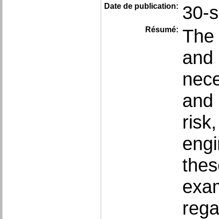
Date de publication:
30-
Résumé:
The 
and 
nece
and 
risk
engi
thes
exam
rega