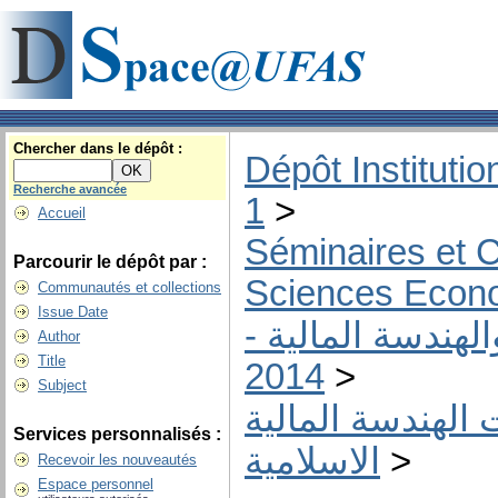
Chercher dans le dépôt :
Dépôt Institutio
Recherche avancée
1
>
Accueil
Séminaires et 
Parcourir le dépôt par :
Sciences Econ
Communautés et collections
Issue Date
والهندسة المالية
Author
Title
2014
>
Subject
جات الهندسة المالية
Services personnalisés :
الاسلامية
>
Recevoir les nouveautés
Espace personnel