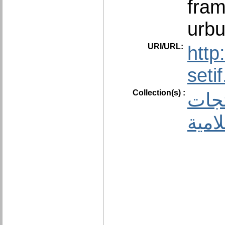
fram
urb
URI/URL:
http
seti
Collection(s) :
نتجات
امية