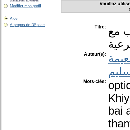
utilisateurs autorisés
Veuillez utili
Modifier mon profil
Aide
À propos de DSpace
Titre:
ب مع
رعية
Auteur(s):
عيمة
سليم
Mots-clés:
opti
Khiy
bai 
tha