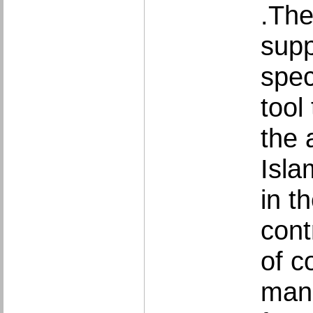
.The
supp
spec
tool
the 
Isla
in t
cont
of c
mana