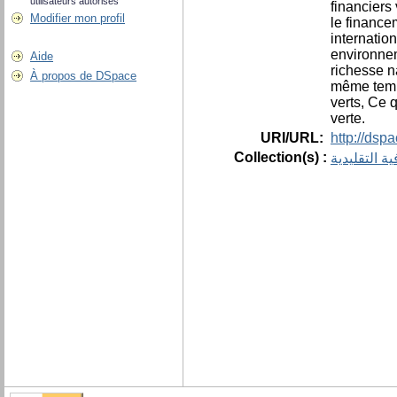
utilisateurs autorisés
financiers
Modifier mon profil
le finance
internatio
environnem
Aide
richesse n
À propos de DSpace
même temps
verts, Ce 
verte.
URI/URL:
http://dsp
Collection(s) :