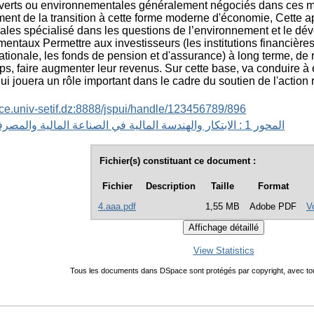
 verts ou environnementales généralement négociés dans ces 
ment de la transition à cette forme moderne d'économie, Cette 
nales spécialisé dans les questions de l’environnement et le dév
entaux Permettre aux investisseurs (les institutions financièr
ationale, les fonds de pension et d'assurance) à long terme, de 
, faire augmenter leur revenus. Sur cette base, va conduire à
qui jouera un rôle important dans le cadre du soutien de l'action 
ace.univ-setif.dz:8888/jspui/handle/123456789/896
المحور 1 : الابتكار والهندسة المالية في الصناعة المالية والمصرفية التقليدية
Fichier(s) constituant ce document :
Fichier
Description
Taille
Format
4.aaa.pdf
1,55 MB
Adobe PDF
V
View Statistics
Tous les documents dans DSpace sont protégés par copyright, avec tou