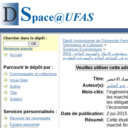
Chercher dans le dépôt :
Dépôt Institutionnel de l'Université Fer
Séminaires et Colloques
>
Recherche avancée
Sciences Economiques
>
بيقات الابتكار والهندسة المالية - 2014
Accueil
Parcourir le dépôt par :
Veuillez utiliser cette 
Communautés et collections
Titre:
تصاد الاخضر
Issue Date
Auteur(s):
 عبد الحليم
Author
Mots-clés:
l’ingénieri
Title
les marché
Subject
les obligat
l’économie
Services personnalisés :
Date de publication:
2-jui-2015
Recevoir les nouveautés
Résumé:
Cette étud
Espace personnel
marché fin