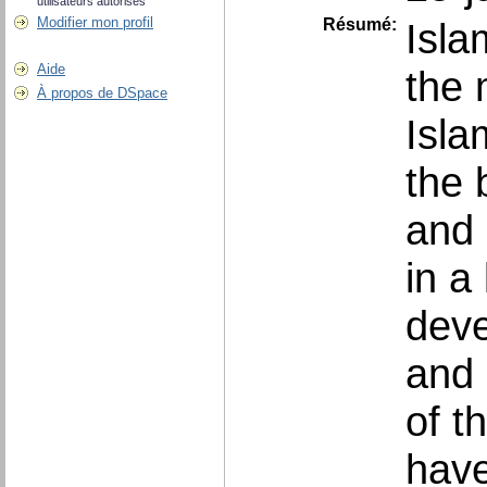
utilisateurs autorisés
Modifier mon profil
Résumé:
Isla
Aide
the 
À propos de DSpace
Isla
the 
and 
in a
deve
and 
of t
have