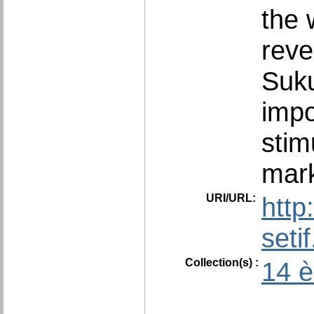
the 
reve
Suku
impo
stim
mark
URI/URL:
http
seti
Collection(s) :
14 è