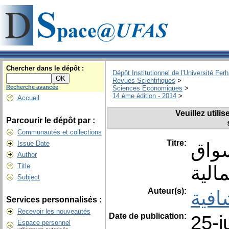
Chercher dans le dépôt :
Dépôt Institutionnel de l'Université Fer
Revues Scientifiques
>
Recherche avancée
Sciences Economiques
>
14 ème édition - 2014
>
Accueil
Veuillez utili
Parcourir le dépôt par :
Communautés et collections
Titre:
سواق
Issue Date
Author
مالية
Title
Subject
Auteur(s):
افية
Services personnalisés :
Recevoir les nouveautés
Date de publication:
25-j
Espace personnel