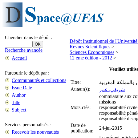
Chercher dans le dépôt :
Dépôt Institutionnel de l'Universi
Revues Scientifiques
>
Recherche avancée
Sciences Economiques
>
12 ème édition - 2012
>
Accueil
Veuillez utili
Parcourir le dépôt par :
Communautés et collections
Titre:
والمملكة المغربية
Issue Date
Auteur(s):
شريقي, عمر
Author
commissaire aux co
missions
Title
Mots-clés:
responsabilité civile
Subject
responsabilité pénal
responsabilité discip
Services personnalisés :
Date de
24-jui-2015
publication:
Recevoir les nouveautés
Le présent article a