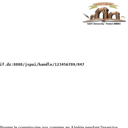
if.dz:8888/jspui/handle/123456789/847
t affronter le commissaire aux comptes en Algérie pendant l'exercice