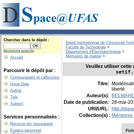
Chercher dans le dépôt :
Dépôt Institutionnel de l'Université Fer
Faculté de Technologie
>
Recherche avancée
Département d'Electrotechnique
>
Mémoires de master
>
Accueil
Veuillez utiliser cett
Parcourir le dépôt par :
setif.
Communautés et collections
Titre:
Modélisati
Issue Date
liberté
Author
Auteur(s):
BELMAHDI
Title
Date de publication:
28-mai-20
Subject
URI/URL:
http://dsp
Collection(s) :
Mémoires 
Services personnalisés :
Recevoir les nouveautés
Espace personnel
Fich