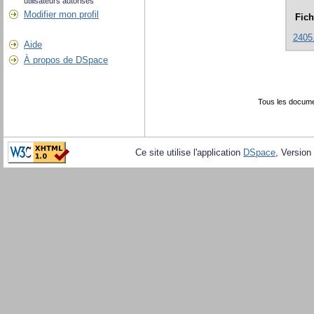
utilisateurs autorisés
Modifier mon profil
Fich
2405
Aide
À propos de DSpace
Tous les docume
Ce site utilise l'application
DSpace
, Version