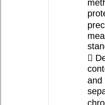
meth
prot
prec
meas
stan
 De
cont
and 
sepa
chro