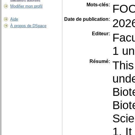
utilisateurs autorisés
Mots-clés:
FOO
Modifier mon profil
Date de publication:
202
Aide
À propos de DSpace
Editeur:
Facu
1 un
Résumé:
This
unde
Biot
Biot
Scie
1. I