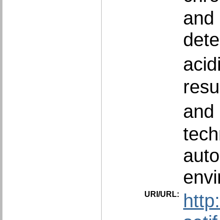
and 
dete
acidi
resu
and 
tech
auto
envi
URI/URL:
http