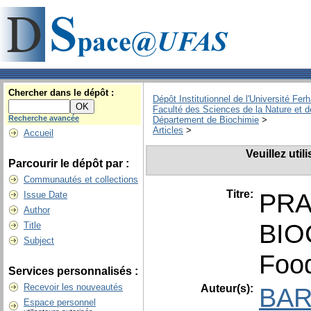
Chercher dans le dépôt :
Dépôt Institutionnel de l'Université Fer
Faculté des Sciences de la Nature et d
Recherche avancée
Département de Biochimie
>
Articles
>
Accueil
Veuillez uti
Parcourir le dépôt par :
Communautés et collections
Titre:
PRA
Issue Date
Author
BIO
Title
Subject
Food
Services personnalisés :
Recevoir les nouveautés
Auteur(s):
BAR
Espace personnel