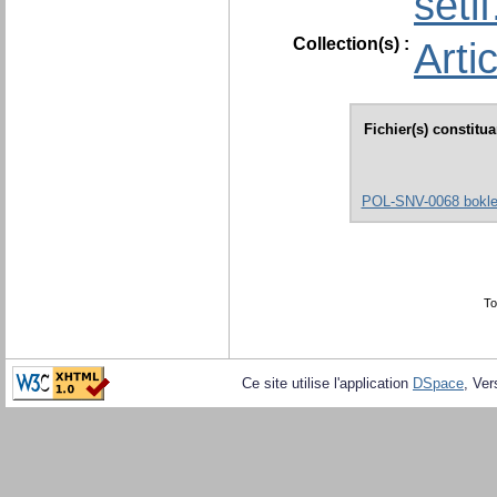
seti
Collection(s) :
Arti
Fichier(s) constitu
POL-SNV-0068 boklet 
To
Ce site utilise l'application
DSpace
, Ver