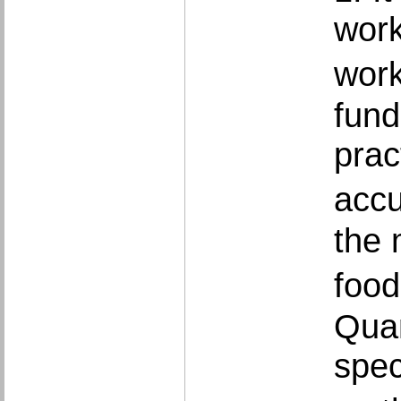
work
work
fund
prac
accu
the 
food
Quan
spec