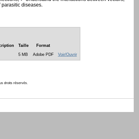
parasitic diseases.
ription
Taille
Format
5 MB
Adobe PDF
Voir/Ouvrir
s droits réservés.