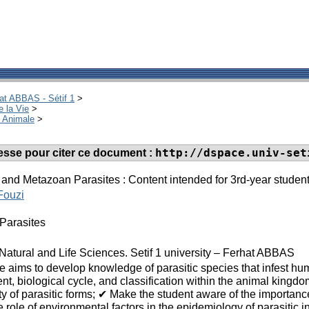
hat ABBAS - Sétif 1
>
e la Vie
>
e Animale
>
http://dspace.univ-set
dresse pour citer ce document :
and Metazoan Parasites : Content intended for 3rd-year student
Fouzi
Parasites
 Natural and Life Sciences. Setif 1 university – Ferhat ABBAS
e aims to develop knowledge of parasitic species that infest hu
t, biological cycle, and classification within the animal kingdom
ity of parasitic forms; ✔ Make the student aware of the importanc
e role of environmental factors in the epidemiology of parasitic 