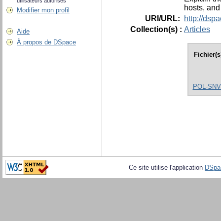
utilisateurs autorisés
hosts, and
Modifier mon profil
URI/URL:
http://dsp
Collection(s) :
Articles
Aide
À propos de DSpace
Fichier(
POL-SNV-0
Ce site utilise l'application
DSpa