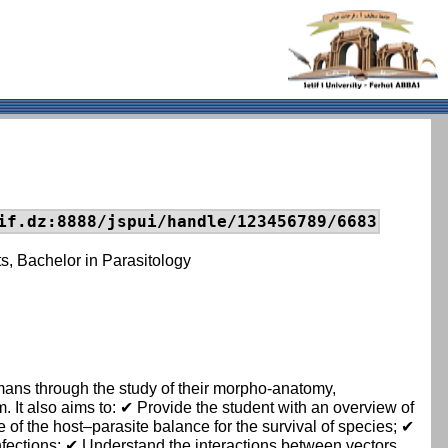
if.dz:8888/jspui/handle/123456789/6683
s, Bachelor in Parasitology
mans through the study of their morpho-anatomy,
. It also aims to: ✔ Provide the student with an overview of
e of the host–parasite balance for the survival of species; ✔
infections; ✔ Understand the interactions between vectors,