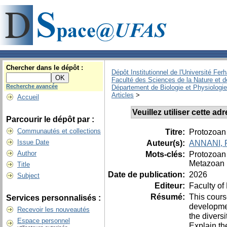
Chercher dans le dépôt :
Dépôt Institutionnel de l'Université Fer
Faculté des Sciences de la Nature et d
Recherche avancée
Département de Biologie et Physiologi
Articles
>
Accueil
Veuillez utiliser cette a
Parcourir le dépôt par :
Communautés et collections
Titre:
Protozoan 
Issue Date
Auteur(s):
ANNANI, 
Author
Mots-clés:
Protozoan
Metazoan 
Title
Date de publication:
2026
Subject
Editeur:
Faculty of
Résumé:
This cours
Services personnalisés :
developmen
Recevoir les nouveautés
the divers
Espace personnel
Explain th