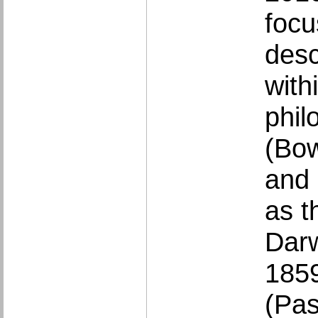
focu
desc
with
phil
(Bow
and 
as t
Darw
1859
(Pas