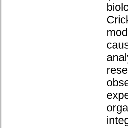
biol
Cric
mode
caus
anal
rese
obse
expe
orga
inte