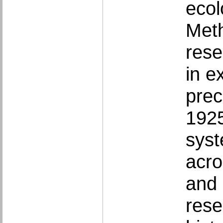
ecol
Meth
rese
in e
prec
1925
syst
acro
and 
rese