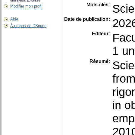
utilisateurs autorisés
Mots-clés:
Scie
Modifier mon profil
Date de publication:
202
Aide
À propos de DSpace
Editeur:
Facu
1 un
Résumé:
Scie
from
rigo
in o
empi
2010