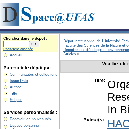
Chercher dans le dépôt :
Dépôt Institutionnel de l'Université Fer
Faculté des Sciences de la Nature et d
Recherche avancée
Département d'écologie et environneme
Articles
>
Accueil
Veuillez uti
Parcourir le dépôt par :
Communautés et collections
Titre:
Orga
Issue Date
Author
Rese
Title
Subject
In B
Services personnalisés :
Recevoir les nouveautés
Auteur(s):
HAC
Espace personnel