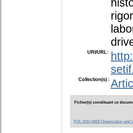
hist
rigo
labo
driv
URI/URL:
http
seti
Collection(s) :
Arti
Fichier(s) constituant ce docum
POL-SNV-0059 Organization and V