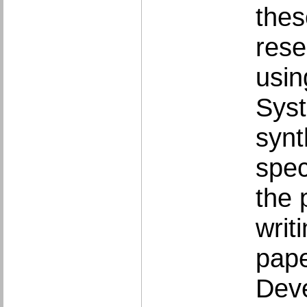
thes
rese
usin
Syst
synt
spec
the 
writ
pape
Deve