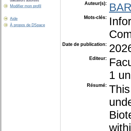
utilisateurs autorisés
Auteur(s):
BAR
Modifier mon profil
Mots-clés:
Info
Aide
À propos de DSpace
Com
Date de publication:
202
Editeur:
Facu
1 un
Résumé:
This
unde
Biot
with