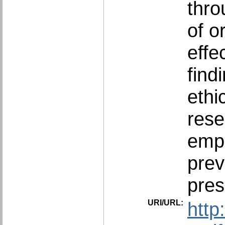
thro
of o
effe
find
ethi
rese
emph
prev
pres
URI/URL:
http