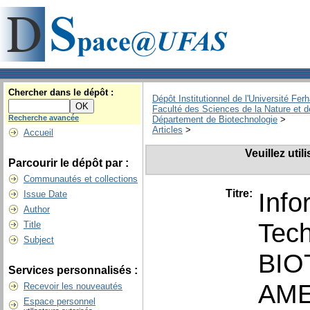
Chercher dans le dépôt :
Dépôt Institutionnel de l'Université Fer
Faculté des Sciences de la Nature et d
Recherche avancée
Département de Biotechnologie
>
Articles
>
Accueil
Veuillez uti
Parcourir le dépôt par :
Communautés et collections
Titre:
Info
Issue Date
Author
Tech
Title
Subject
BIO
Services personnalisés :
AME
Recevoir les nouveautés
Espace personnel