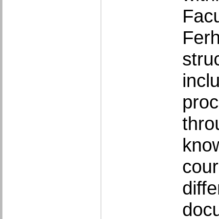
Facu
Ferh
stru
incl
pro
thro
know
cour
diff
docu