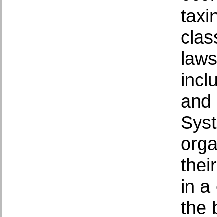
taxi
clas
laws
incl
and 
Syst
orga
thei
in a
the 