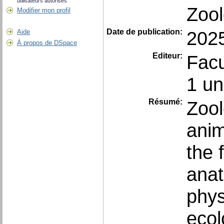
utilisateurs autorisés
Zool
Modifier mon profil
Date de publication:
202
Aide
À propos de DSpace
Editeur:
Facu
1 un
Résumé:
Zool
anim
the 
anat
phys
ecol