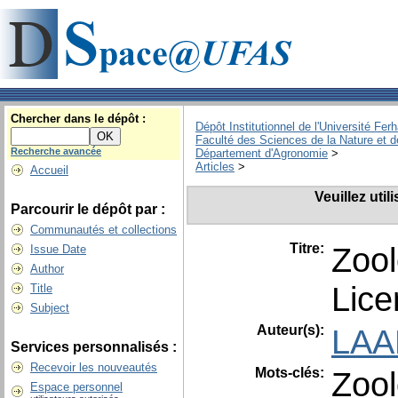
Chercher dans le dépôt :
Dépôt Institutionnel de l'Université Fer
Faculté des Sciences de la Nature et d
Recherche avancée
Département d'Agronomie
>
Articles
>
Accueil
Veuillez uti
Parcourir le dépôt par :
Communautés et collections
Titre:
Zool
Issue Date
Author
Lic
Title
Subject
Auteur(s):
LAA
Services personnalisés :
Recevoir les nouveautés
Mots-clés:
Zoo
Espace personnel