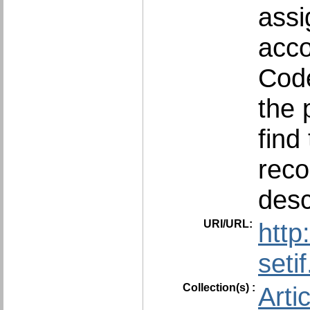
assi
acco
Code
the 
find
reco
desc
URI/URL:
http
seti
Collection(s) :
Arti