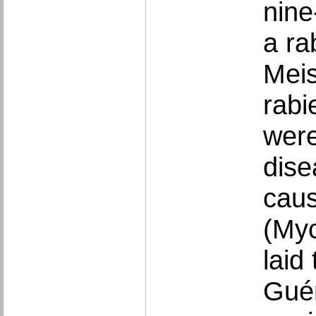
nine
a ra
Meis
rabi
were
dise
caus
(Myc
laid
Guér