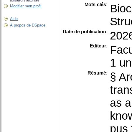
utilisateurs autorisés
Mots-clés:
Bioc
Modifier mon profil
Stru
Aide
À propos de DSpace
Date de publication:
202
Editeur:
Facu
1 un
Résumé:
§ Ar
tran
as a
know
pus 