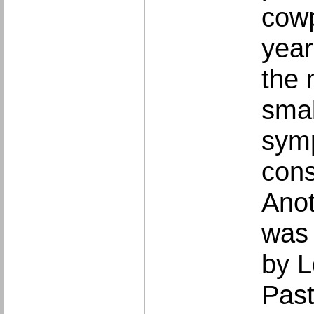
cowp
year
the 
smal
sym
cons
Anot
was 
by L
Past