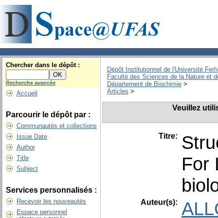
Chercher dans le dépôt :
Dépôt Institutionnel de l'Université Fer
Faculté des Sciences de la Nature et d
Recherche avancée
Département de Biochimie
>
Articles
>
Accueil
Veuillez uti
Parcourir le dépôt par :
Communautés et collections
Titre:
Stru
Issue Date
Author
For 
Title
Subject
biol
Services personnalisés :
Recevoir les nouveautés
Auteur(s):
ALL
Espace personnel