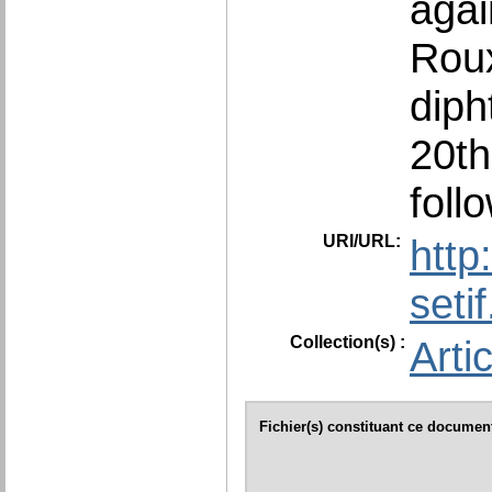
agai
Roux
diph
20th
foll
URI/URL:
http
seti
Collection(s) :
Arti
Fichier(s) constituant ce document