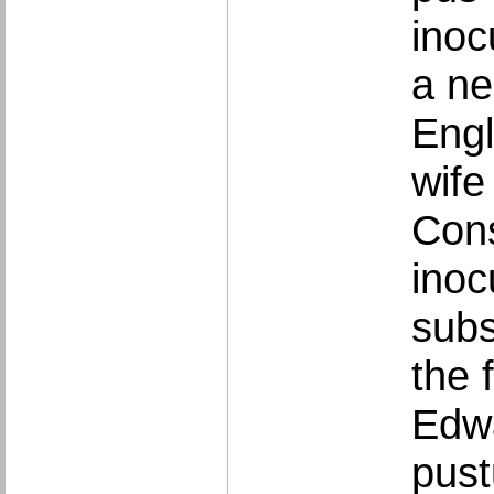
inoc
a ne
Engl
wife
Cons
inoc
subs
the 
Edwa
pust