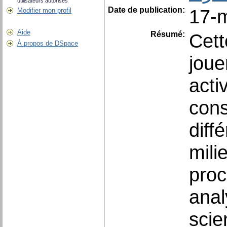
utilisateurs autorisés
Date de publication:
17-
Modifier mon profil
Aide
Résumé:
Cett
À propos de DSpace
joue
acti
cons
diff
mili
proc
ana
scie