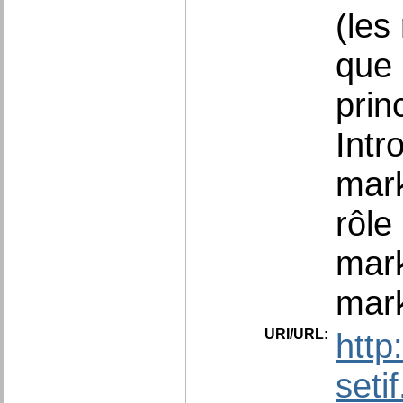
(les
que 
prin
Intr
mark
rôle
mark
mark
URI/URL:
http
seti