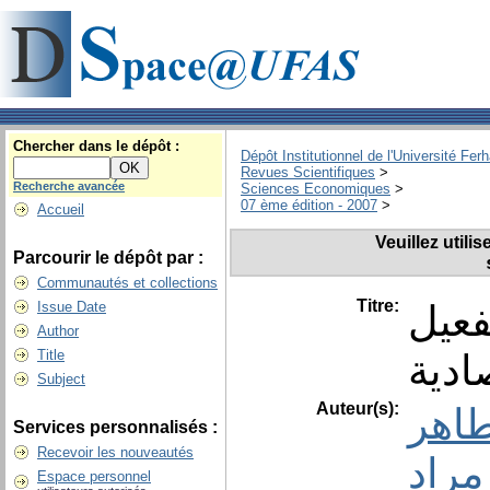
Chercher dans le dépôt :
Dépôt Institutionnel de l'Université Fer
Revues Scientifiques
>
Recherche avancée
Sciences Economiques
>
07 ème édition - 2007
>
Accueil
Veuillez utili
Parcourir le dépôt par :
Communautés et collections
Titre:
فعيل
Issue Date
Author
ادية
Title
Subject
Auteur(s):
طاهر
Services personnalisés :
Recevoir les nouveautés
راد
Espace personnel