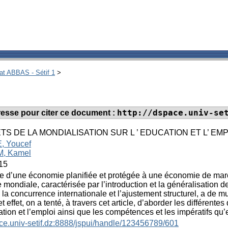
hat ABBAS - Sétif 1
>
http://dspace.univ-se
adresse pour citer ce document :
TS DE LA MONDIALISATION SUR L ’ EDUCATION ET L’ EM
 Youcef
, Kamel
15
 d’une économie planifiée et protégée à une économie de marc
 mondiale, caractérisée par l’introduction et la généralisation d
e la concurrence internationale et l’ajustement structurel, a de
et effet, on a tenté, à travers cet article, d’aborder les différe
ation et l’emploi ainsi que les compétences et les impératifs qu’
ace.univ-setif.dz:8888/jspui/handle/123456789/601