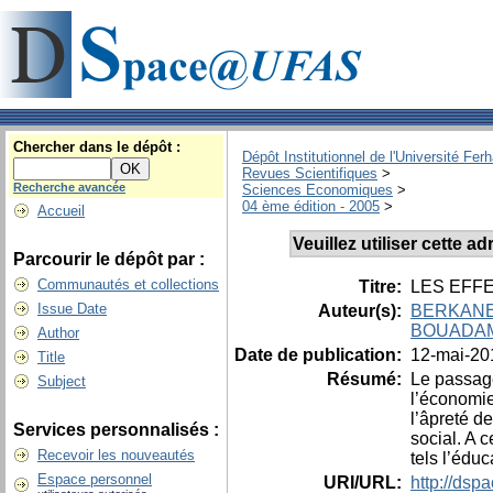
Chercher dans le dépôt :
Dépôt Institutionnel de l'Université Fer
Revues Scientifiques
>
Recherche avancée
Sciences Economiques
>
04 ème édition - 2005
>
Accueil
Veuillez utiliser cette 
Parcourir le dépôt par :
Communautés et collections
Titre:
LES EFFE
Issue Date
Auteur(s):
BERKANE,
BOUADAM
Author
Date de publication:
12-mai-20
Title
Résumé:
Le passage
Subject
l’économie
l’âpreté d
Services personnalisés :
social. A c
Recevoir les nouveautés
tels l’éduc
Espace personnel
URI/URL:
http://dsp