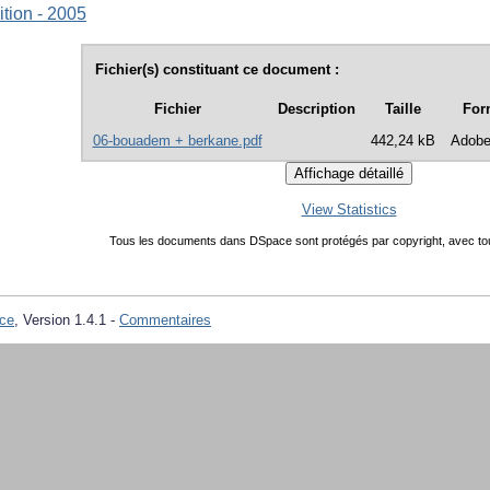
tion - 2005
Fichier(s) constituant ce document :
Fichier
Description
Taille
For
06-bouadem + berkane.pdf
442,24 kB
Adob
View Statistics
Tous les documents dans DSpace sont protégés par copyright, avec tou
ce
, Version 1.4.1 -
Commentaires