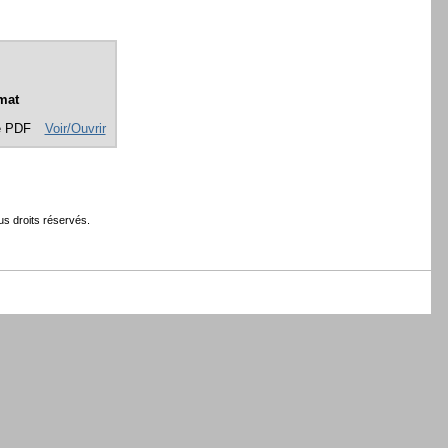
mat
e PDF
Voir/Ouvrir
s droits réservés.