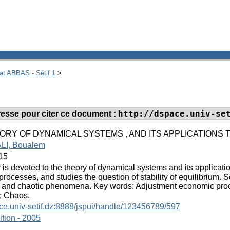
hat ABBAS - Sétif 1
>
http://dspace.univ-se
adresse pour citer ce document :
EORY OF DYNAMICAL SYSTEMS , AND ITS APPLICATIONS
LI, Boualem
15
 is devoted to the theory of dynamical systems and its applicat
rocesses, and studies the question of stability of equilibrium.
n and chaotic phenomena. Key words: Adjustment economic proces
n; Chaos.
ace.univ-setif.dz:8888/jspui/handle/123456789/597
tion - 2005