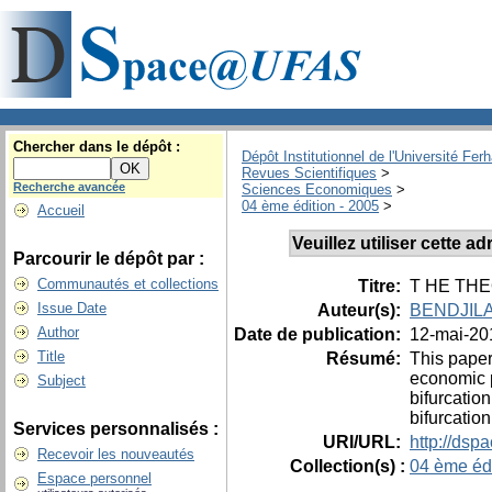
Chercher dans le dépôt :
Dépôt Institutionnel de l'Université Fer
Revues Scientifiques
>
Recherche avancée
Sciences Economiques
>
04 ème édition - 2005
>
Accueil
Veuillez utiliser cette 
Parcourir le dépôt par :
Communautés et collections
Titre:
T HE TH
Issue Date
Auteur(s):
BENDJILA
Author
Date de publication:
12-mai-20
Title
Résumé:
This paper
economic p
Subject
bifurcatio
bifurcatio
Services personnalisés :
URI/URL:
http://dsp
Recevoir les nouveautés
Collection(s) :
04 ème édi
Espace personnel