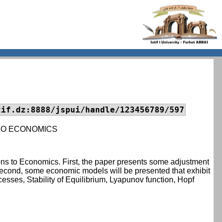
tif.dz:8888/jspui/handle/123456789/597
 TO ECONOMICS
ions to Economics. First, the paper presents some adjustment
 Second, some economic models will be presented that exhibit
ses, Stability of Equilibrium, Lyapunov function, Hopf