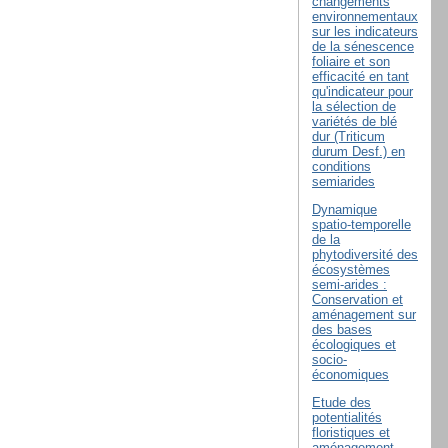
changements
environnementaux
sur les indicateurs
de la sénescence
foliaire et son
efficacité en tant
qu'indicateur pour
la sélection de
variétés de blé
dur (Triticum
durum Desf.) en
conditions
semiarides
Dynamique
spatio-temporelle
de la
phytodiversité des
écosystèmes
semi-arides :
Conservation et
aménagement sur
des bases
écologiques et
socio-
économiques
Etude des
potentialités
floristiques et
aménagement