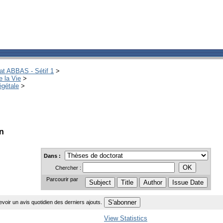
hat ABBAS - Sétif 1
>
e la Vie
>
égétale
>
on
Dans :
Chercher :
Parcourir par
voir un avis quotidien des derniers ajouts.
View Statistics