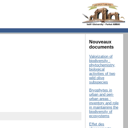
Nouveaux
documents
Valorization of
biodiversity :
phytochemistry,
biological
activities of two
wild olive
subspecies
Bryophytes in
urban and peri-
urban areas :
inventory and role
in maintaining the
biodiversity of
ecosystems
Effet des