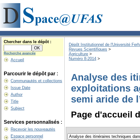
Chercher dans le dépôt :
Dépôt Institutionnel de l'Université Fer
Revues Scientifiques
>
Recherche avancée
Agriculture
>
Numéro 8-2014
>
Accueil
Parcourir le dépôt par :
Analyse des it
Communautés et collections
exploitations a
Issue Date
Author
semi aride de l
Title
Subject
Page d'accueil d
Services personnalisés :
Recevoir les nouveautés
Espace personnel