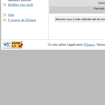
utilisateurs autorisés
Cherc
Modifier mon profil
Parcourir
Aide
Abonnez-vous à cette collection afin de rece
À propos de DSpace
Ce site utilise l'application
DSpace
, Versi