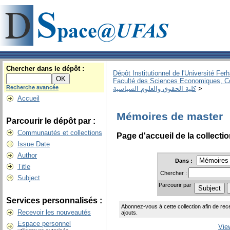
Chercher dans le dépôt :
Dépôt Institutionnel de l'Université Fer
Faculté des Sciences Economiques, C
Recherche avancée
كلية الحقوق والعلوم السياسية
>
Accueil
Mémoires de master
Parcourir le dépôt par :
Communautés et collections
Page d'accueil de la collecti
Issue Date
Author
Dans :
Title
Chercher :
Subject
Parcourir par
Services personnalisés :
Abonnez-vous à cette collection afin de rec
Recevoir les nouveautés
ajouts.
Espace personnel
Vie