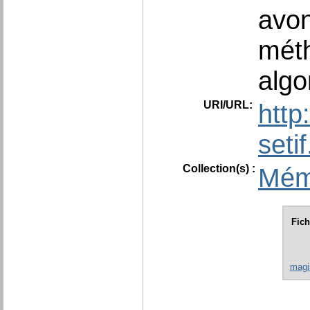
avon
méth
algo
URI/URL:
http
seti
Collection(s) :
Mém
Fich
magis