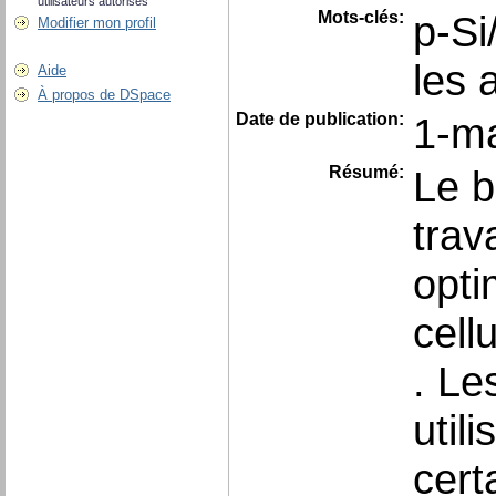
utilisateurs autorisés
Mots-clés:
p-Si
Modifier mon profil
les 
Aide
À propos de DSpace
Date de publication:
1-m
Résumé:
Le b
trav
opti
cell
. Le
util
cert