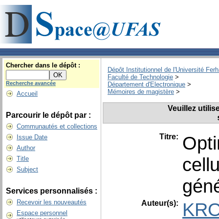
Chercher dans le dépôt :
Dépôt Institutionnel de l'Université Fer
Faculté de Technologie
>
Recherche avancée
Département d'Electronique
>
Mémoires de magistère
>
Accueil
Veuillez utili
Parcourir le dépôt par :
Communautés et collections
Titre:
Opti
Issue Date
Author
cell
Title
Subject
géné
Services personnalisés :
Recevoir les nouveautés
Auteur(s):
KRO
Espace personnel