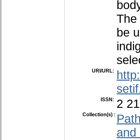
body
The 
be u
indi
sele
URI/URL:
http
seti
ISSN:
2 21
Collection(s) :
Path
and