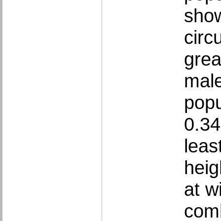
show
circ
grea
male
popu
0.34
leas
heig
at w
comb