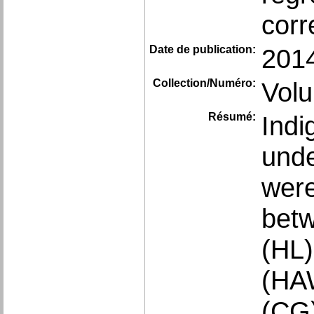
corr
Date de publication:
201
Collection/Numéro:
Vol
Résumé:
Indi
und
were
betw
(HL)
(HAW
(CG)