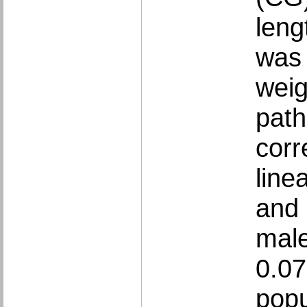
leng
was 
weig
path
corr
line
and 
male
0.07
popu