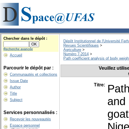
Chercher dans le dépôt :
Dépôt Institutionnel de l'Université Fer
Revues Scientifiques
>
Recherche avancée
Agriculture
>
Numéro 7-2014
>
Accueil
Path coefficient analysis of body weig
Parcourir le dépôt par :
Veuillez utili
Communautés et collections
Issue Date
Titre:
Path
Author
Title
and
Subject
goat
Services personnalisés :
Recevoir les nouveautés
Nige
Espace personnel