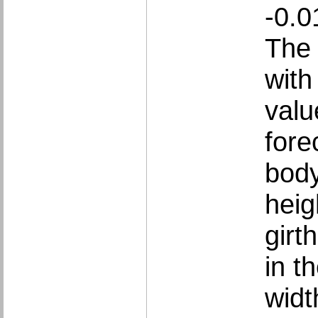
-0.0
The 
with
valu
fore
body
heig
girt
in t
widt