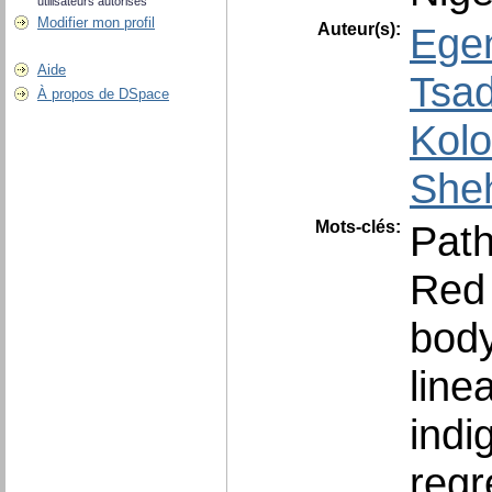
utilisateurs autorisés
Modifier mon profil
Auteur(s):
Egen
Aide
Tsad
À propos de DSpace
Kolo
Sheh
Mots-clés:
Path
Red
body
line
indi
regr