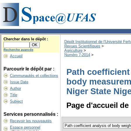
Chercher dans le dépôt :
Dépôt Institutionnel de l'Université Fer
Revues Scientifiques
>
Recherche avancée
Agriculture
>
Numéro 7-2014
>
Accueil
Parcourir le dépôt par :
Path coefficien
Communautés et collections
body measureme
Issue Date
Author
Niger State Nige
Title
Subject
Page d'accueil de 
Services personnalisés :
Recevoir les nouveautés
Espace personnel