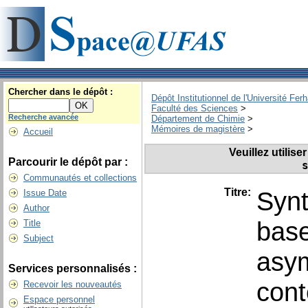
Chercher dans le dépôt :
Dépôt Institutionnel de l'Université Fer
Faculté des Sciences
>
Recherche avancée
Département de Chimie
>
Mémoires de magistère
>
Accueil
Veuillez utilis
Parcourir le dépôt par :
Communautés et collections
Titre:
Syn
Issue Date
Author
base
Title
Subject
asym
Services personnalisés :
cont
Recevoir les nouveautés
Espace personnel