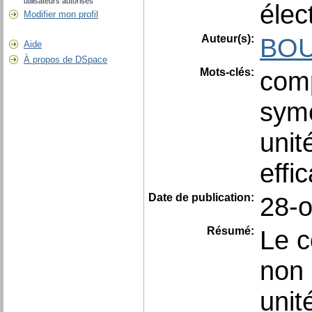
utilisateurs autorisés
élec
Modifier mon profil
Auteur(s):
BOU
Aide
À propos de DSpace
Mots-clés:
comp
symé
unit
effi
Date de publication:
28-o
Résumé:
Le c
non 
unit