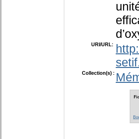
unit
effi
d’ox
URI/URL:
http
seti
Collection(s) :
Mém
Fi
Bo