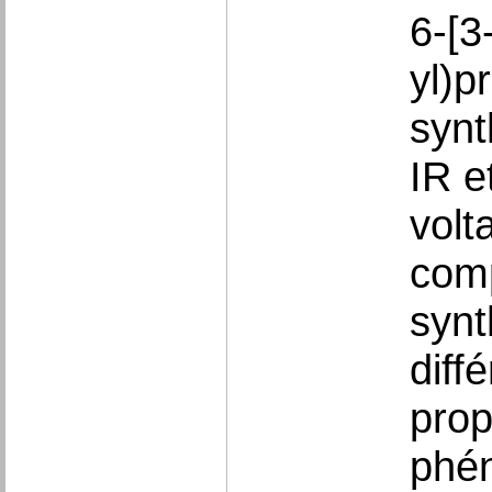
6-[3
yl)p
synt
IR e
volt
comp
synt
diff
prop
phén