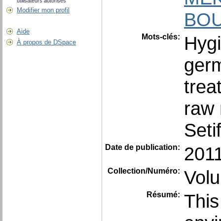
utilisateurs autorisés
Modifier mon profil
BOU
Aide
Mots-clés:
Hyg
À propos de DSpace
ger
trea
raw 
Seti
Date de publication:
201
Collection/Numéro:
Vol
Résumé:
This