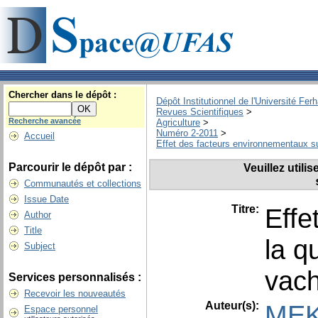
Chercher dans le dépôt :
Dépôt Institutionnel de l'Université Fer
Revues Scientifiques
>
Recherche avancée
Agriculture
>
Numéro 2-2011
>
Accueil
Effet des facteurs environnementaux sur
Parcourir le dépôt par :
Veuillez utili
Communautés et collections
Issue Date
Titre:
Effe
Author
Title
la q
Subject
vach
Services personnalisés :
Recevoir les nouveautés
Auteur(s):
MEK
Espace personnel