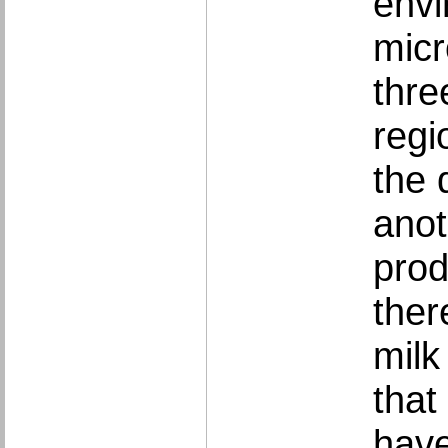
envi
micr
thre
regi
the 
anot
prod
ther
milk
that
have