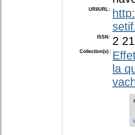
URI/URL:
http
seti
ISSN:
2 21
Collection(s) :
Effe
la q
vach
M