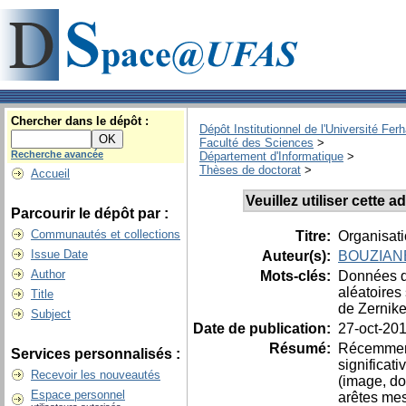
Chercher dans le dépôt :
Dépôt Institutionnel de l'Université Fer
Faculté des Sciences
>
Recherche avancée
Département d'Informatique
>
Thèses de doctorat
>
Accueil
Veuillez utiliser cette 
Parcourir le dépôt par :
Communautés et collections
Titre:
Organisat
Issue Date
Auteur(s):
BOUZIANE
Author
Mots-clés:
Données de
aléatoires
Title
de Zernike
Subject
Date de publication:
27-oct-20
Résumé:
Récemment,
Services personnalisés :
significat
Recevoir les nouveautés
(image, do
Espace personnel
arêtes mes