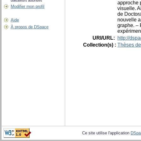
utilisateurs autorisés
approche p
Modifier mon profil
visuelle. 
de Doctora
nouvelle a
Aide
graphe. – 
À propos de DSpace
expériment
URI/URL:
http://dsp
Collection(s) :
Thèses de
Ce site utilise l'application
DSpa