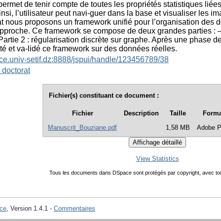
ermet de tenir compte de toutes les propriétés statistiques liée
Ainsi, l’utilisateur peut navi-guer dans la base et visualiser les
t nous proposons un framework unifié pour l’organisation des 
pproche. Ce framework se compose de deux grandes parties : – 
Partie 2 : régularisation discrète sur graphe. Après une phase 
é et va-lidé ce framework sur des données réelles.
ace.univ-setif.dz:8888/jspui/handle/123456789/38
 doctorat
Fichier(s) constituant ce document :
Fichier
Description
Taille
Forma
Manuscrit_Bouziane.pdf
1,58 MB
Adobe 
View Statistics
Tous les documents dans DSpace sont protégés par copyright, avec tou
ce
, Version 1.4.1 -
Commentaires