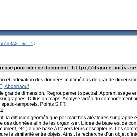
hat ABBAS - Sétif 1
>
http://dspace.univ-se
adresse pour citer ce document :
ion et indexation des données multimédias de grande dimensio
, Abderraouf
 grande dimension, Regroupement spectral, Apprentissage en u
 sur graphes, Diffusion maps, Analyse vidéo du comportement 
 spatio-temporels, Points SIFT.
14
 la diffusion géométrique par marches aléatoires sur graphe e
ive des données afin de les organi-ser. L’idée de base est de con
cument, etc.) d’une base à travers leurs descripteurs. Les somme
ure la similarité entre objets. Ainsi, la recherche d’un objet d