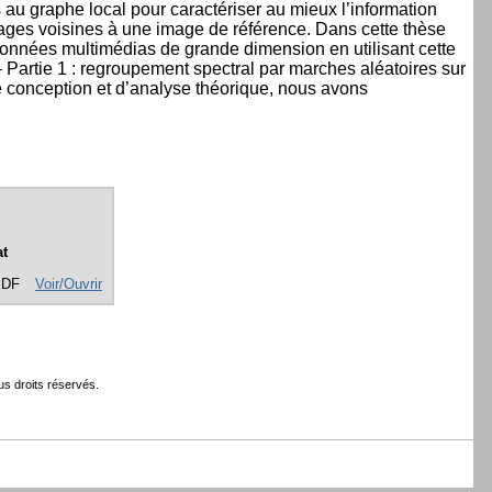
s au graphe local pour caractériser au mieux l’information
 images voisines à une image de référence. Dans cette thèse
données multimédias de grande dimension en utilisant cette
Partie 1 : regroupement spectral par marches aléatoires sur
de conception et d’analyse théorique, nous avons
t
PDF
Voir/Ouvrir
s droits réservés.