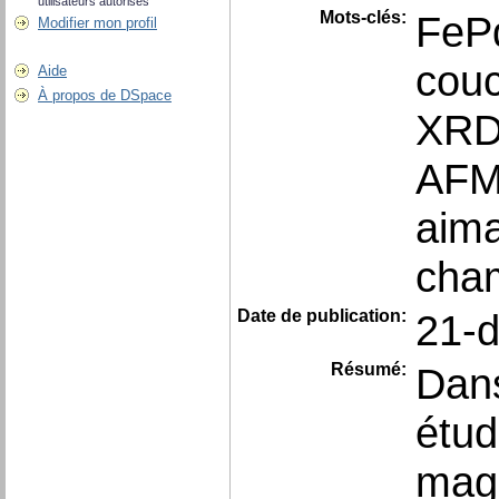
utilisateurs autorisés
Mots-clés:
FeP
Modifier mon profil
cou
Aide
À propos de DSpace
XR
AF
aima
cham
Date de publication:
21-
Résumé:
Dans
étud
mag