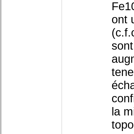
Fe10
ont 
(c.f
sont
augm
tene
écha
conf
la m
topo