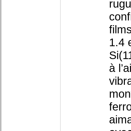
rugu
conf
film
1.4 
Si(1
à l’
vibr
mont
ferr
aima