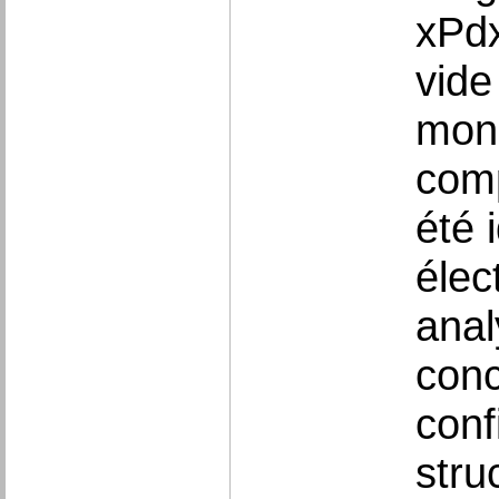
xPdx
vide
mono
comp
été 
élec
anal
conc
conf
stru