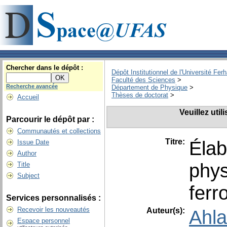
Chercher dans le dépôt :
Dépôt Institutionnel de l'Université Fer
Faculté des Sciences
>
Recherche avancée
Département de Physique
>
Thèses de doctorat
>
Accueil
Veuillez uti
Parcourir le dépôt par :
Communautés et collections
Titre:
Élab
Issue Date
Author
phys
Title
Subject
ferr
Services personnalisés :
Recevoir les nouveautés
Auteur(s):
Ahl
Espace personnel