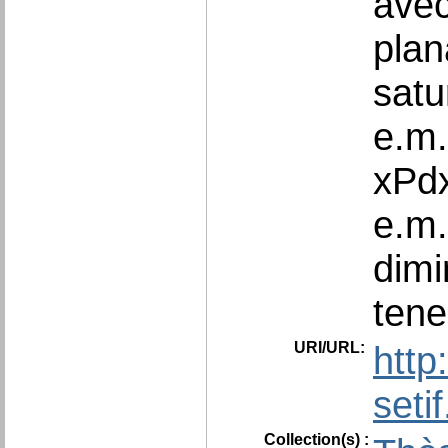
avec
plan
satu
e.m.
xPdx
e.m.
dimi
tene
URI/URL:
http
seti
Collection(s) :