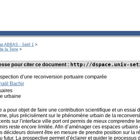
hat ABBAS - Sétif 1
>
de la Terre
>
http://dspace.univ-set
dresse pour citer ce document :
ospection d’une reconversion portuaire comparée
halil Bachir
uaires
e urbaine
e a pour objet de faire une contribution scientifique et un essai
me, plus précisément sur le phénomène urbain de la reconversion p
ents sur l'interface ville port ont permis de mieux comprendre le 
nirs reste encore limitée. Afin d’aménager ces espaces urbains e
es décideurs doivent être en mesure de prendre position sur la ré
u futur. La prospective permet d’éclairer et guider le processus d