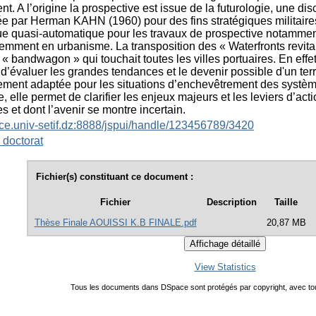
nt. A l’origine la prospective est issue de la futurologie, une di
 par Herman KAHN (1960) pour des fins stratégiques militaires,
e quasi-automatique pour les travaux de prospective notammen
cemment en urbanisme. La transposition des « Waterfronts revi
e « bandwagon » qui touchait toutes les villes portuaires. En eff
é d’évaluer les grandes tendances et le devenir possible d'un ter
rement adaptée pour les situations d’enchevêtrement des systèmes
e, elle permet de clarifier les enjeux majeurs et les leviers d’ac
 et dont l’avenir se montre incertain.
ace.univ-setif.dz:8888/jspui/handle/123456789/3420
 doctorat
Fichier(s) constituant ce document :
Fichier
Description
Taille
Thèse Finale AOUISSI K.B FINALE.pdf
20,87 MB
View Statistics
Tous les documents dans DSpace sont protégés par copyright, avec tou