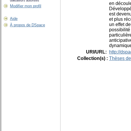
utilisateurs autorisés
en découle
Modifier mon profil
Développée
est devenu
Aide
et plus ré
un effet d
À propos de DSpace
possibilit
particuliè
anticipativ
dynamiques
URI/URL:
http://dsp
Collection(s) :
Thèses de