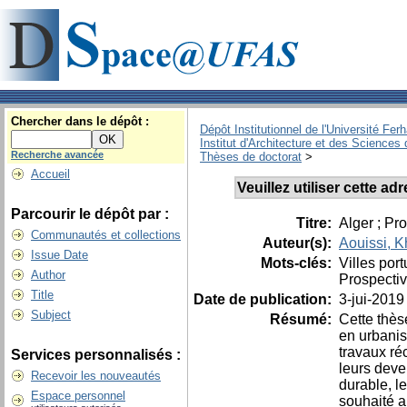
Chercher dans le dépôt :
Dépôt Institutionnel de l'Université Fer
Institut d'Architecture et des Sciences 
Recherche avancée
Thèses de doctorat
>
Accueil
Veuillez utiliser cette a
Parcourir le dépôt par :
Titre:
Alger ; Pr
Communautés et collections
Auteur(s):
Aouissi, K
Issue Date
Mots-clés:
Villes port
Author
Prospectiv
Title
Date de publication:
3-jui-2019
Subject
Résumé:
Cette thès
en urbanis
travaux réc
Services personnalisés :
leurs deve
Recevoir les nouveautés
durable, l
Espace personnel
souhaité a