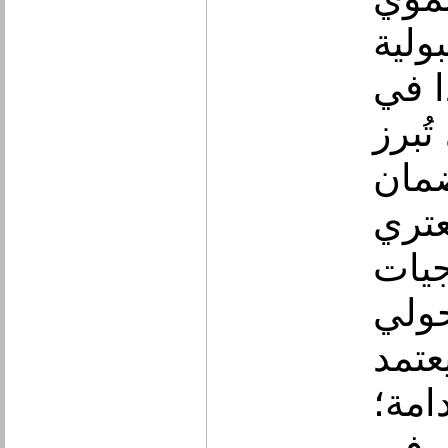
ولية
ا في
ُبرز
ضمان
عتري
جيات
حولي
عتمد
مة؛
ي في