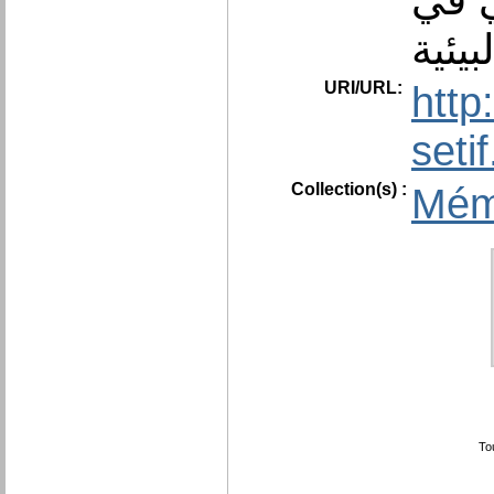
URI/URL:
http
seti
Collection(s) :
Mém
To