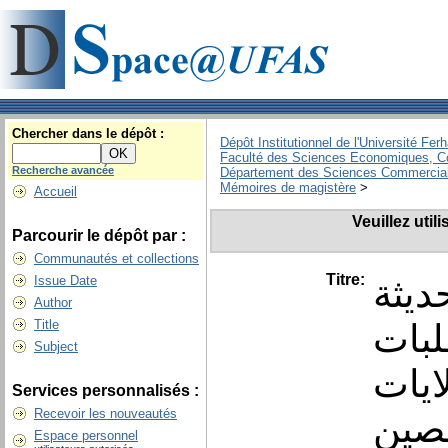
Chercher dans le dépôt :
Dépôt Institutionnel de l'Université Fer
Faculté des Sciences Economiques, C
Recherche avancée
Département des Sciences Commercial
Mémoires de magistère
>
Accueil
Veuillez util
Parcourir le dépôt par :
Communautés et collections
Titre:
ديثة
Issue Date
Author
لبات
Title
Subject
ايات
Services personnalisés :
Recevoir les nouveautés
لصين
Espace personnel