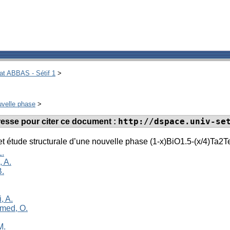
hat ABBAS - Sétif 1
>
uvelle phase
>
http://dspace.univ-se
adresse pour citer ce document :
t étude structurale d’une nouvelle phase (1-x)BiO1.5-(x/4)Ta2
L.
 A.
B.
, A.
hmed, O.
M.