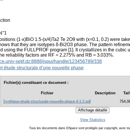
action
N°1
itions (1-x)BiO 1.5-(x/4)Ta2 Te 2O9 with (x=0.1, 0.2) were take
hows that they are isotypes δ-Bi2O3 phase. The pattern refineme
ld using the FULLPROF program [1]. It crystallizes in the cubic 
he reliability factors are RF = 2.275% and RB = 3.033%.
ace.univ-setif.dz:8888/jspui/handle/123456789/338
t étude structurale d’une nouvelle phase
Fichier(s) constituant ce document :
Fichier
Description
Tail
Synthese-etude-structurale-nouvelle-phase-4-1-2.pdf
754,0
View Statistics
Tous les documents dans DSpace sont protégés par copyright, avec tou