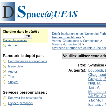
Chercher dans le dépôt :
Dépôt Institutionnel de l'Université Fer
Revues Scientifiques
>
Recherche avancée
Verres, Céramiques & Composites
>
Volume 4, numéro 01
>
Accueil
Synthèse et étude structurale d’une no
Parcourir le dépôt par :
Veuillez utiliser cette 
Communautés et collections
Titre:
Synthèse e
Issue Date
Auteur(s):
Loubbidi, 
Author
Chagraoui,
Title
Orayech, 
Subject
Naji, M.
Tairi, A.
Moussaoui
Services personnalisés :
Ait Sidi A
Recevoir les nouveautés
Yakine, I.
Espace personnel
Igartua, J.