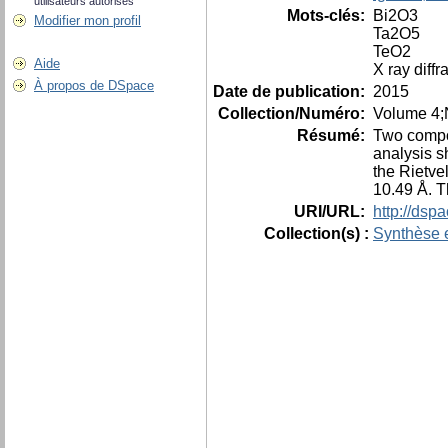
utilisateurs autorisés
Mots-clés:
Bi2O3
Modifier mon profil
Ta2O5
TeO2
Aide
X ray diffr
À propos de DSpace
Date de publication:
2015
Collection/Numéro:
Volume 4;
Résumé:
Two compos
analysis s
the Rietve
10.49 Å. T
URI/URL:
http://dsp
Collection(s) :
Synthèse e