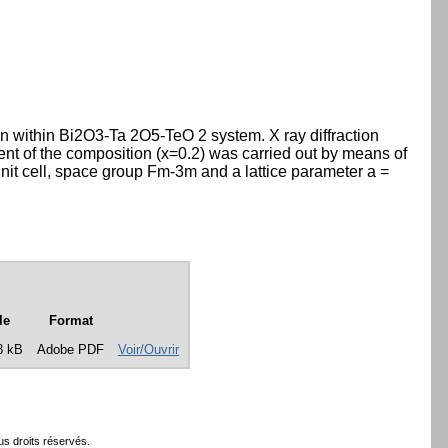
n within Bi2O3-Ta 2O5-TeO 2 system. X ray diffraction
nt of the composition (x=0.2) was carried out by means of
unit cell, space group Fm-3m and a lattice parameter a =
le
Format
8 kB
Adobe PDF
Voir/Ouvrir
s droits réservés.