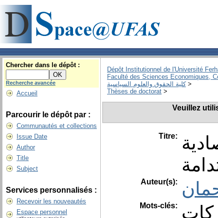
Chercher dans le dépôt :
Dépôt Institutionnel de l'Université Fer
Faculté des Sciences Economiques, C
Recherche avancée
كلية الحقوق والعلوم السياسية
>
Thèses de doctorat
>
Accueil
Veuillez uti
Parcourir le dépôt par :
Communautés et collections
Titre:
ادية
Issue Date
Author
دامة
Title
Subject
Auteur(s):
حمان
Services personnalisés :
Recevoir les nouveautés
Mots-clés:
ركات
Espace personnel