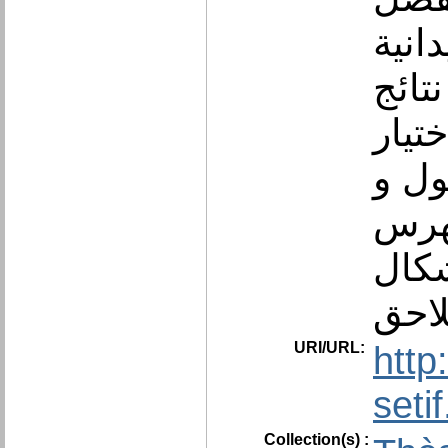
انية
تائج
تيار
ول و
فهرس
كال
لاحق
URI/URL:
http
seti
Collection(s) :