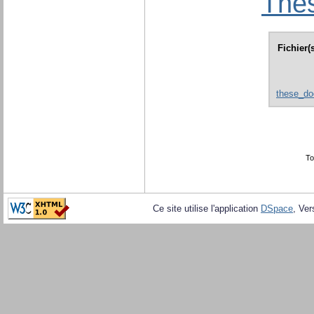
Thès
Fichier(
these_do
To
Ce site utilise l'application
DSpace
, Ver