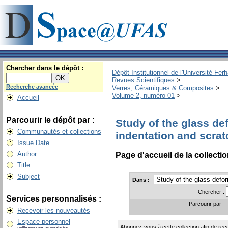
Chercher dans le dépôt :
Dépôt Institutionnel de l'Université Fer
Revues Scientifiques
>
Recherche avancée
Verres, Céramiques & Composites
>
Volume 2, numéro 01
>
Accueil
Parcourir le dépôt par :
Study of the glass de
Communautés et collections
indentation and scrat
Issue Date
Author
Page d'accueil de la collecti
Title
Subject
Dans :
Chercher :
Services personnalisés :
Parcourir par
Recevoir les nouveautés
Espace personnel
Abonnez-vous à cette collection afin de rece