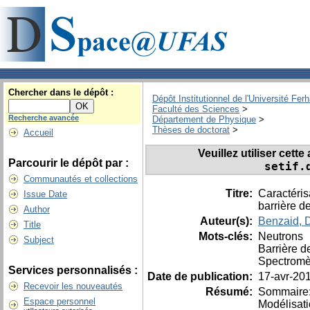
Chercher dans le dépôt :
Dépôt Institutionnel de l'Université Fer
Faculté des Sciences
>
Recherche avancée
Département de Physique
>
Thèses de doctorat
>
Accueil
Veuillez utiliser cett
Parcourir le dépôt par :
setif.
Communautés et collections
Titre:
Caractéris
Issue Date
barrière d
Author
Auteur(s):
Benzaid, D
Title
Mots-clés:
Neutrons
Subject
Barrière d
Spectromè
Services personnalisés :
Date de publication:
17-avr-20
Recevoir les nouveautés
Résumé:
Sommaire: 
Espace personnel
Modélisati