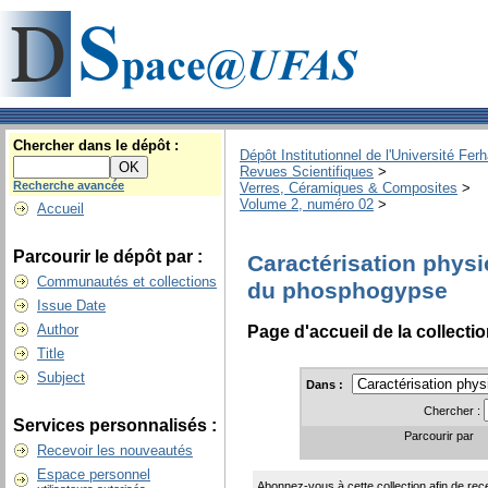
Chercher dans le dépôt :
Dépôt Institutionnel de l'Université Fer
Revues Scientifiques
>
Recherche avancée
Verres, Céramiques & Composites
>
Volume 2, numéro 02
>
Accueil
Parcourir le dépôt par :
Caractérisation phys
Communautés et collections
du phosphogypse
Issue Date
Author
Page d'accueil de la collecti
Title
Subject
Dans :
Chercher :
Services personnalisés :
Parcourir par
Recevoir les nouveautés
Espace personnel
Abonnez-vous à cette collection afin de rece