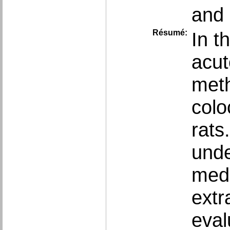
and 
Résumé:
In t
acut
meth
colo
rats
unde
medi
extr
eval