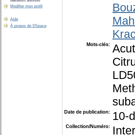
utilisateurs autorisés
Bouz
Modifier mon profil
Mah
Aide
À propos de DSpace
Krac
Mots-clés:
Acut
Citr
LD5
Meth
suba
Date de publication:
10-
Collection/Numéro:
Inte