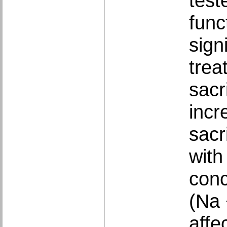
test
func
sign
trea
sacr
incr
sacr
with
conc
(Na 
affe