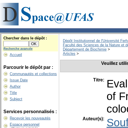
Chercher dans le dépôt :
Dépôt Institutionnel de l'Université Fer
Faculté des Sciences de la Nature et d
Recherche avancée
Département de Biochimie
>
Articles
>
Accueil
Veuillez uti
Parcourir le dépôt par :
Communautés et collections
Titre:
Eval
Issue Date
Author
of F
Title
Subject
colo
Services personnalisés :
Recevoir les nouveautés
Auteur(s):
Sou
Espace personnel