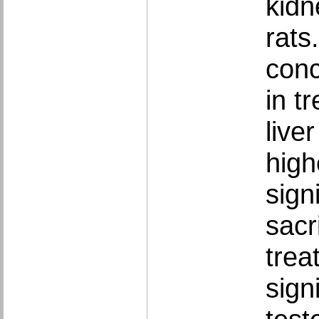
kidn
rat
conc
in t
live
high
sign
sacr
trea
sign