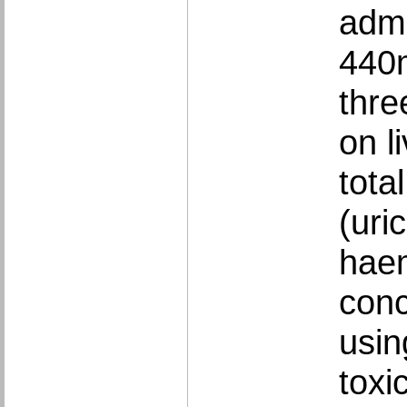
admi
440m
thre
on l
tota
(uri
haem
conc
usin
toxi