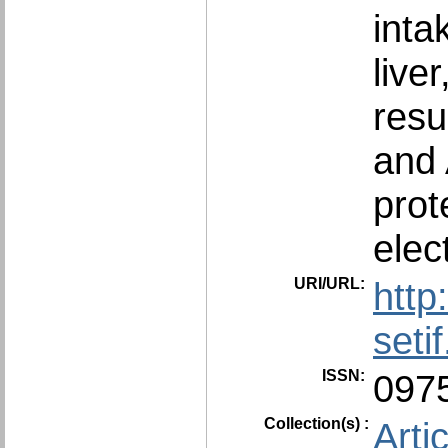
inta
live
resu
and 
prot
elec
URI/URL:
http
seti
ISSN:
097
Collection(s) :
Arti