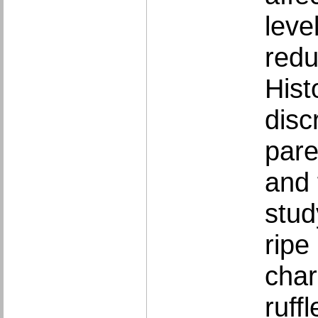
leve
redu
Hist
disc
pare
and 
stud
ripe
char
ruff