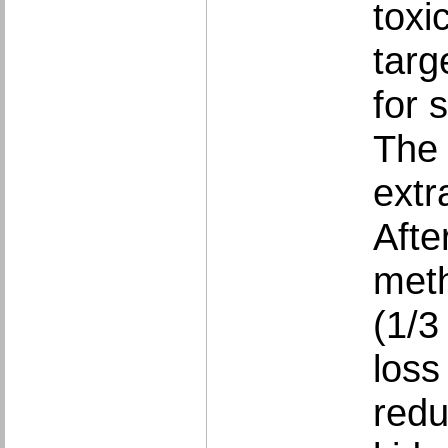
toxi
targ
for 
The 
extr
Afte
meth
(1/3
loss
redu