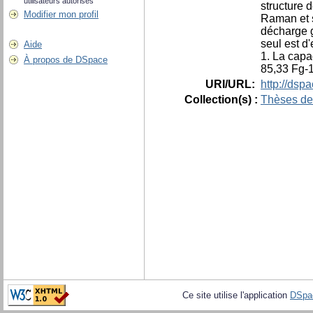
utilisateurs autorisés
structure 
Modifier mon profil
Raman et s
décharge g
seul est d
Aide
1. La capa
À propos de DSpace
85,33 Fg-1
URI/URL:
http://dsp
Collection(s) :
Thèses de
Ce site utilise l'application
DSpa