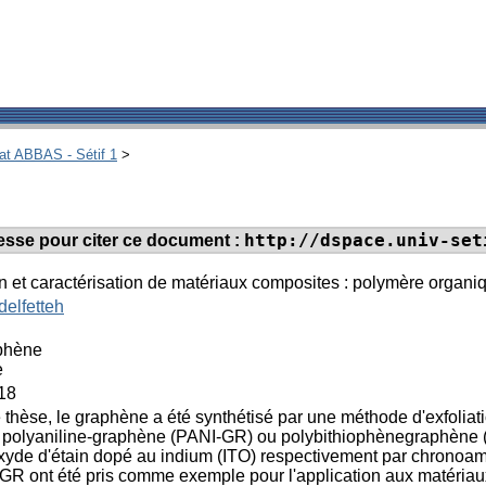
hat ABBAS - Sétif 1
>
http://dspace.univ-set
dresse pour citer ce document :
n et caractérisation de matériaux composites : polymère organ
elfetteh
ophène
e
18
 thèse, le graphène a été synthétisé par une méthode d'exfoliatio
polyaniline-graphène (PANI-GR) ou polybithiophènegraphène (
xyde d'étain dopé au indium (ITO) respectivement par chronoa
R ont été pris comme exemple pour l'application aux matériaux