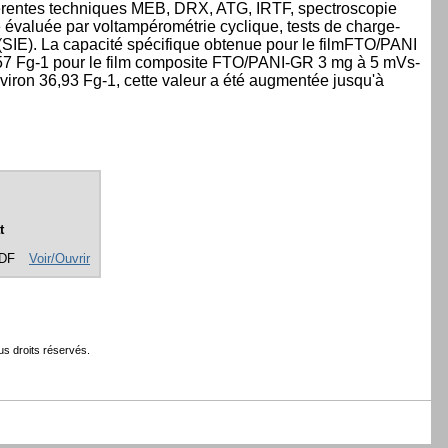
férentes techniques MEB, DRX, ATG, IRTF, spectroscopie
 évaluée par voltampérométrie cyclique, tests de charge-
SIE). La capacité spécifique obtenue pour le filmFTO/PANI
5,57 Fg-1 pour le film composite FTO/PANI-GR 3 mg à 5 mVs-
viron 36,93 Fg-1, cette valeur a été augmentée jusqu'à
t
PDF
Voir/Ouvrir
s droits réservés.