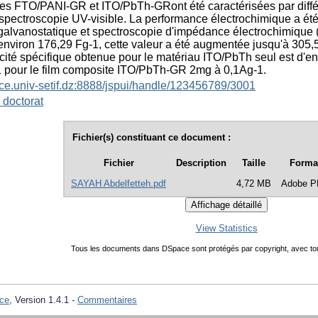
des FTO/PANI-GR et ITO/PbTh-GRont été caractérisées par dif
pectroscopie UV-visible. La performance électrochimique a été
alvanostatique et spectroscopie d'impédance électrochimique (
'environ 176,29 Fg-1, cette valeur a été augmentée jusqu'à 30
cité spécifique obtenue pour le matériau ITO/PbTh seul est d'en
 pour le film composite ITO/PbTh-GR 2mg à 0,1Ag-1.
ace.univ-setif.dz:8888/jspui/handle/123456789/3001
 doctorat
Fichier(s) constituant ce document :
Fichier
Description
Taille
Forma
SAYAH Abdelfetteh.pdf
4,72 MB
Adobe 
View Statistics
Tous les documents dans DSpace sont protégés par copyright, avec tou
ce
, Version 1.4.1 -
Commentaires