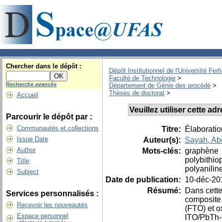
Chercher dans le dépôt :
Dépôt Institutionnel de l'Université Fer
Faculté de Technologie
>
Recherche avancée
Département de Génie des procédé
>
Thèses de doctorat
>
Accueil
Veuillez utiliser cette a
Parcourir le dépôt par :
Communautés et collections
Titre:
Élaboratio
Issue Date
Auteur(s):
Sayah, Abd
Author
Mots-clés:
graphène
polybithi
Title
polyanilin
Subject
Date de publication:
10-déc-20
Résumé:
Dans cette
Services personnalisés :
composite 
Recevoir les nouveautés
(FTO) et o
Espace personnel
ITO/PbTh-G