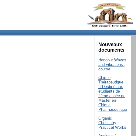
Nouveaux
documents
Handout Waves
and vibrations ;
course
Chimie
Thérapeutique
II:Destiné aux
étudiants de
2éme année de
Master en
Chimie
Pharmaceutique
Organic
Chemistry
Practical Works
Analysis 1