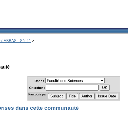
hat ABBAS - Sétif 1
>
nauté
Dans :
Chercher :
Parcourir par
ises dans cette communauté