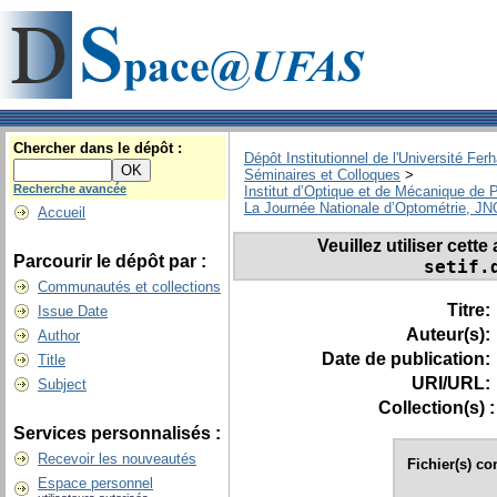
Chercher dans le dépôt :
Dépôt Institutionnel de l'Université Fer
Séminaires et Colloques
>
Recherche avancée
Institut d’Optique et de Mécanique de 
La Journée Nationale d’Optométrie, J
Accueil
Veuillez utiliser cett
Parcourir le dépôt par :
setif.
Communautés et collections
Titre:
Issue Date
Auteur(s):
Author
Date de publication:
Title
URI/URL:
Subject
Collection(s) :
Services personnalisés :
Recevoir les nouveautés
Fichier(s) co
Espace personnel