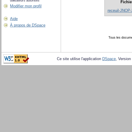
utilisateurs autorisés
Fichie
Modifier mon profil
receuil-JNOP-
Aide
À propos de DSpace
Tous les docume
Ce site utilise l'application
DSpace
, Version