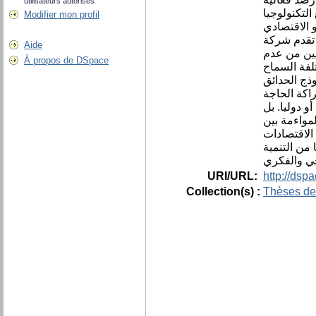
utilisateurs autorisés
لتكنولوجيا
Modifier mon profil
 الاقتصادي
 تقدم شركة
Aide
يين من عدم
À propos de DSpace
تلفة السماح
ذج الحدائق
اكة الحاجة
 دوليا. بل
لمواءمة بين
 الاقتصادات
إنتاج التكنولوجيا الخاصة بها من خلال استغلال الموارد المختلفة التي تراكمت على مدى 53 عاما من التنمية
URI/URL:
http://dsp
Collection(s) :
Thèses de