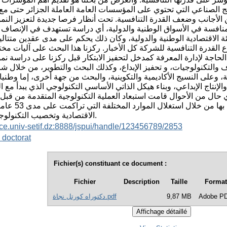
ج الصناعي التي تحتوي على المؤسسات العامة العاملة الجزائر حتى مع ا
 الأجانب وضعف القدرة التنافسية. تحت أنظار فرصا جديدة لتعزيز النمو
منافسة في الأسواق الوطنية والدولية، أي دراسة تستهدف في الإنصاف
ئة الاقتصادية الوطنية والدولية، وكان ذلك يحكم على مدى عقدين متتال
 القدرة التنافسية للشركة كل الأخبار. ركزنا هذا البحث على آليات مخ
لحاجة لإدارة المعرفة كمدخل لتحفيز الابتكار قبل ركزنا على دراسة نمو
ف والتكنولوجيات، و تحفيز الإبداع، وكذلك البحث والتطوير، من خلال شر
على النسيج الأكاديمية والتكوينية، والبحث من جهة أخرى، إما وطنيا أو
إنتاج الإبداعي، وبناء هيكل الذاتي الأساسي التكنولوجي الذي يبدأ مع ا
بأي حال من الأحوال قامت استبعاد العملية التكنولوجية المتقدمة من قبل
المتقدمة، أو تحتاج إلى إشراك الشركة في 
الاقتصادية وتخصيب التكنولوجي والفكري.
ace.univ-setif.dz:8888/jspui/handle/123456789/2853
 doctorat
Fichier(s) constituant ce document :
Fichier
Description
Taille
Format
Adobe P
9,87 MB
دكتوراه كورتل نجاة.pdf