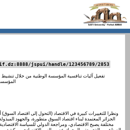
if.dz:8888/jspui/handle/123456789/2853
تفعيل آليات تنافسية المؤسسة الوطنية من خلال تنشيط نظ
المؤسسة 
ونظرا للتغييرات كبيرة في الاقتصاد (التحول إلى اقتصاد السوق) 
الجزائر المعتمدة لبناء اقتصاد السوق متطورة، والجهود المبذولة
مختلفة يصبح الاقتصادي، ومراجعة الدولي للسياسة الاقتصادية
الصناعي، والذي يعتبر المحرك عصب النمو الاقتصادي و وكشف مؤش