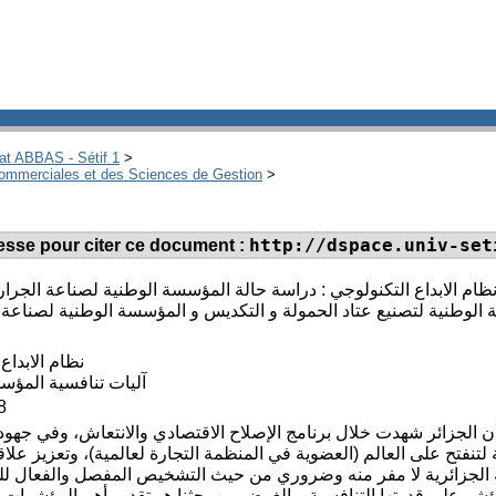
hat ABBAS - Sétif 1
>
ommerciales et des Sciences de Gestion
>
http://dspace.univ-set
dresse pour citer ce document :
ام الابداع التكنولوجي : دراسة حالة المؤسسة الوطنية لصناعة الجرار
الوطنية لتصنيع عتاد الحمولة و التكديس و المؤسسة الوطنية لصناعة
نظام الابداع
آليات تنافسية المؤس
8
أن الجزائر شهدت خلال برنامج الإصلاح الاقتصادي والانتعاش، وفي جهود 
 لتنفتح على العالم (العضوية في المنظمة التجارة لعالمية)، وتعزيز علاق
 الجزائرية لا مفر منه وضروري من حيث التشخيص المفصل والفعال للنظ
ر على قدرتها التنافسية. والغرض من بحثنا هو تقديم أهم المؤشرات 