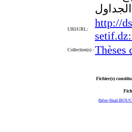
الجداول
http://d
URI/URL:
setif.d
Thèses 
Collection(s) :
Fichier(s) constit
Fich
thèse-final-BOU