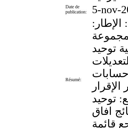
5-nov-2
Date de
publication:
:الفهرس مقدمة الفصل الأول: الإطار
لمجموعة
ة توحيد
تعديلات
 حسابات
Résumé:
 الإقرار
ع: توحيد
ئج افاق
ع قائمة