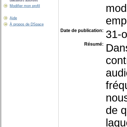
utilisateurs autorisés
modu
Modifier mon profil
empr
Aide
À propos de DSpace
Date de publication:
31-o
Résumé:
Dans
cont
audi
fréq
nous
de q
laqu