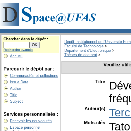
Chercher dans le dépôt :
Dépôt Institutionnel de l'Université Fer
Faculté de Technologie
>
Recherche avancée
Département d'Electronique
>
Thèses de doctorat
>
Accueil
Veuillez uti
Parcourir le dépôt par :
Communautés et collections
Titre:
Déve
Issue Date
Author
fréq
Title
Subject
Auteur(s):
Terc
Services personnalisés :
Recevoir les nouveautés
Mots-clés:
Tato
Espace personnel