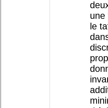
deux
une 
le t
dans
disc
prop
donn
inva
addi
mini