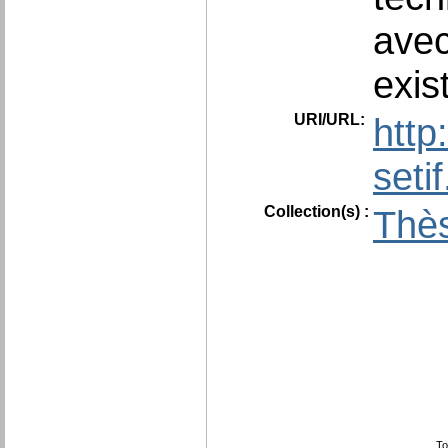
avec
exis
URI/URL:
http
seti
Collection(s) :
Thès
To