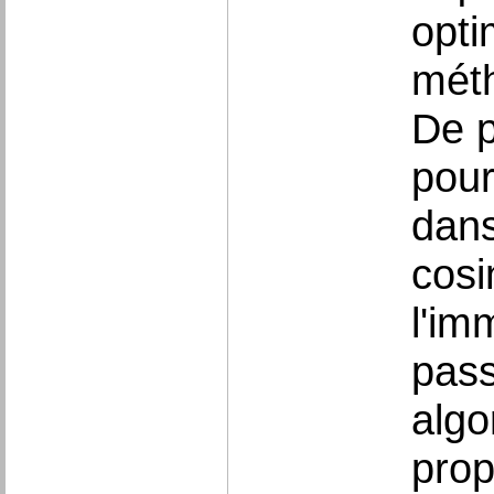
opti
méth
De p
pour
dans
cosi
l'im
pass
algo
prop