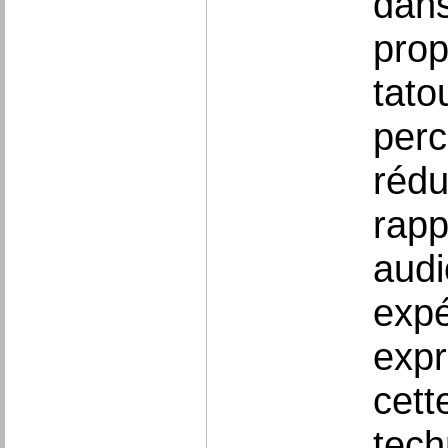
dans
prop
tato
perc
rédu
rapp
audi
expé
expr
cett
tech