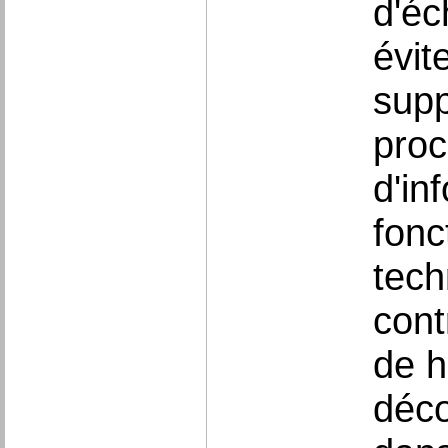
d'éc
évite
supp
proc
d'in
fonc
tech
cont
de h
déco