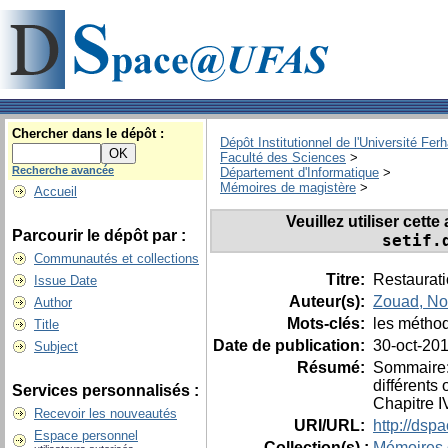
Chercher dans le dépôt :
Dépôt Institutionnel de l'Université Fer
Faculté des Sciences
>
Recherche avancée
Département d'Informatique
>
Mémoires de magistère
>
Accueil
Veuillez utiliser cett
Parcourir le dépôt par :
setif.
Communautés et collections
Titre:
Restaurati
Issue Date
Auteur(s):
Zouad, No
Author
Mots-clés:
les méthod
Title
Date de publication:
30-oct-20
Subject
Résumé:
Sommaire: 
différents
Services personnalisés :
Chapitre I
Recevoir les nouveautés
URI/URL:
http://dsp
Espace personnel
Collection(s) :
Mémoires 