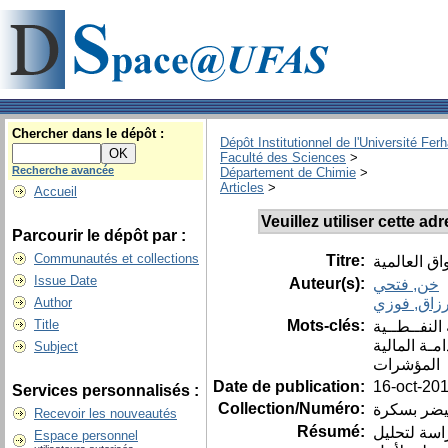
Chercher dans le dépôt :
Dépôt Institutionnel de l'Université Fer
Faculté des Sciences
>
Recherche avancée
Département de Chimie
>
Articles
>
Accueil
Veuillez utiliser cette a
Parcourir le dépôt par :
Communautés et collections
Titre:
ق العالمية
Issue Date
Auteur(s):
خن, فتحي
رزاق, فوزي
Author
Mots-clés:
Title
النفــطــية
امـة المالية
Subject
المؤشرات
Date de publication:
16-oct-20
Services personnalisés :
Collection/Numéro:
Recevoir les nouveautés
Résumé:
اسة لتحليل
Espace personnel