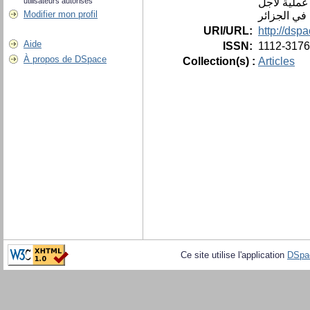
عملية لأجل
utilisateurs autorisés
Modifier mon profil
URI/URL:
http://dsp
Aide
ISSN:
1112-3176
À propos de DSpace
Collection(s) :
Articles
Ce site utilise l'application
DSpa