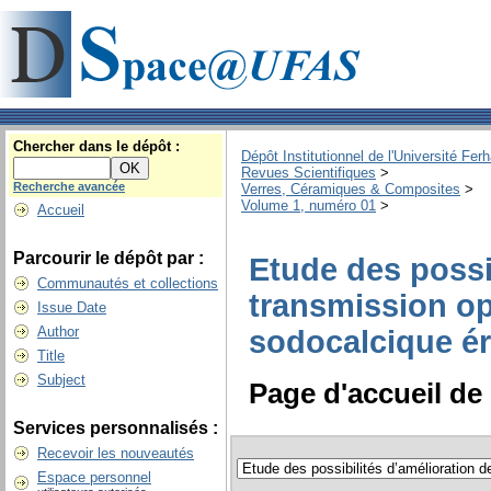
Chercher dans le dépôt :
Dépôt Institutionnel de l'Université Fer
Revues Scientifiques
>
Recherche avancée
Verres, Céramiques & Composites
>
Volume 1, numéro 01
>
Accueil
Parcourir le dépôt par :
Etude des possib
Communautés et collections
transmission op
Issue Date
Author
sodocalcique ér
Title
Subject
Page d'accueil de 
Services personnalisés :
Recevoir les nouveautés
Espace personnel