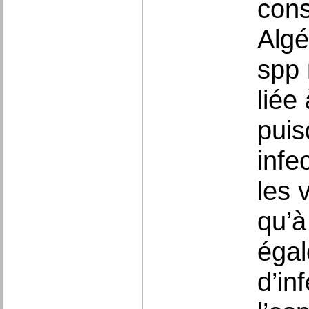
cons
Algé
spp 
liée
puis
infe
les 
qu’à
égal
d’in