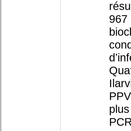
résu
967 
bioc
cond
d’in
Quat
Ilar
PPV 
plus
PCR.