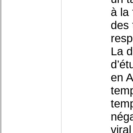
à la
des 
resp
La d
d’ét
en A
temp
temp
néga
viral