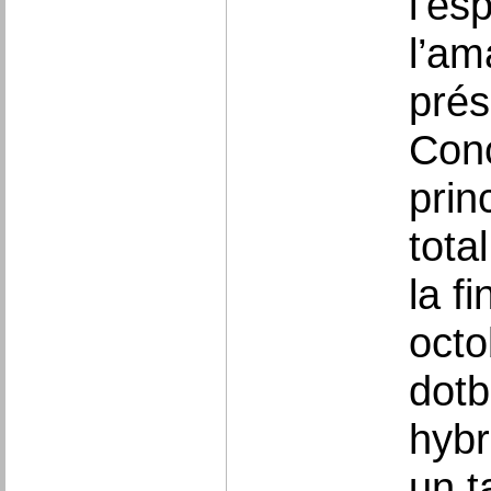
l’es
l’am
prés
Conc
prin
tota
la f
octo
dotb
hybr
un t