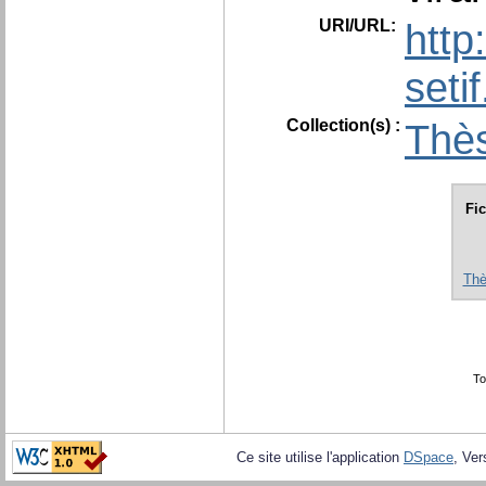
URI/URL:
http
seti
Collection(s) :
Thès
Fic
Thè
To
Ce site utilise l'application
DSpace
, Ver