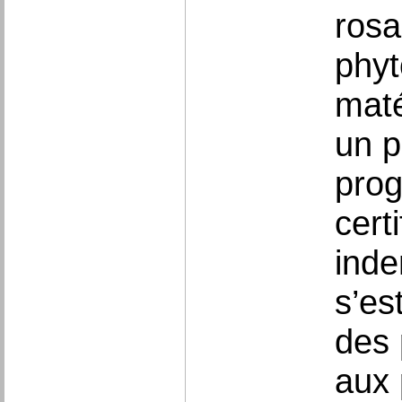
rosa
phyt
maté
un p
prog
cert
inde
s’es
des 
aux 