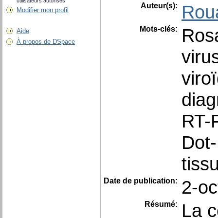
utilisateurs autorisés
Auteur(s):
Rou
Modifier mon profil
Mots-clés:
Rosa
Aide
À propos de DSpace
viru
viro
diag
RT-
Dot-
tiss
Date de publication:
2-oc
Résumé:
La c