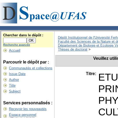
Chercher dans le dépôt :
Dépôt Institutionnel de l'Université Fer
Faculté des Sciences de la Nature et d
Recherche avancée
Département de Biologie et Ecologie V
Thèses de doctorat
>
Accueil
Veuillez uti
Parcourir le dépôt par :
Communautés et collections
Titre:
ETU
Issue Date
Author
PRI
Title
Subject
PHY
Services personnalisés :
CUL
Recevoir les nouveautés
Espace personnel