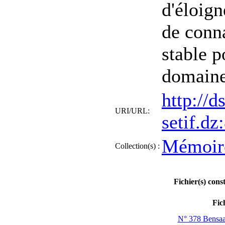
d'éloig
de conna
stable 
domaine
http://d
URI/URL:
setif.d
Mémoire
Collection(s) :
Fichier(s) cons
Fic
N° 378 Bensaa