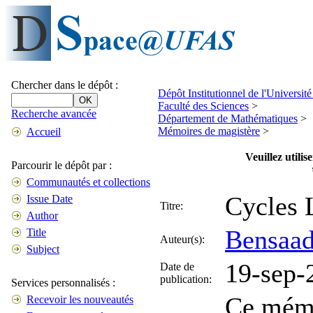
Chercher dans le dépôt :
Dépôt Institutionnel de l'Universi
Faculté des Sciences
>
Recherche avancée
Département de Mathématiques
>
Mémoires de magistère
>
Accueil
Veuillez utili
Parcourir le dépôt par :
Communautés et collections
Cycles 
Issue Date
Titre:
Author
Bensaad
Title
Auteur(s):
Subject
19-sep-
Date de
publication:
Services personnalisés :
Ce mémoi
Recevoir les nouveautés