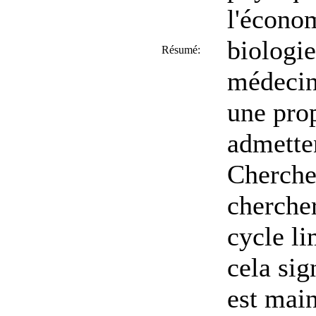
l'écono
biologie
Résumé:
médecin
une prop
admetten
Chercher
cherche
cycle li
cela sig
est mai