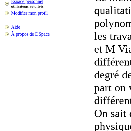
Espace personnel
utilisateurs autorisés
qualitat
Modifier mon profil
polynom
Aide
les tra
À propos de DSpace
et M Via
différen
degré de
part on 
différen
On sait 
physique