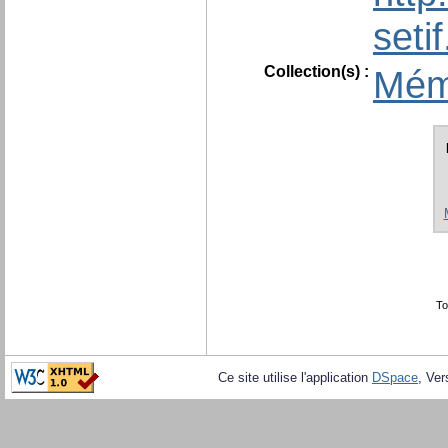
seti
Collection(s) :
Mém
To
Ce site utilise l'application
DSpace
, Ver