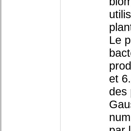
biom
util
plan
Le p
bact
prod
et 6
des 
Gaus
numé
par 