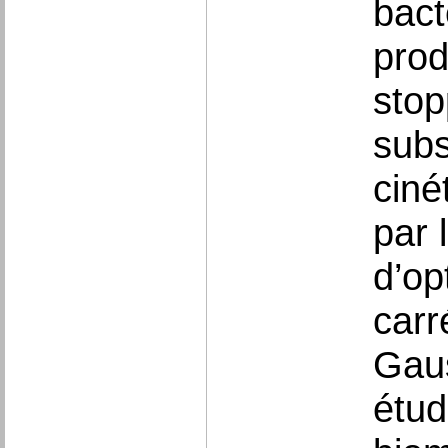
bact
prod
stop
subs
ciné
par 
d’op
carr
Gaus
étud