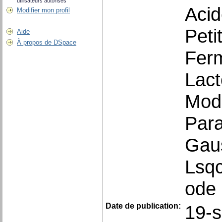
utilisateurs autorisés
Acid
Modifier mon profil
Petit
Aide
À propos de DSpace
Ferm
Lact
Modé
Para
Gau
Lsqc
ode
Date de publication:
19-