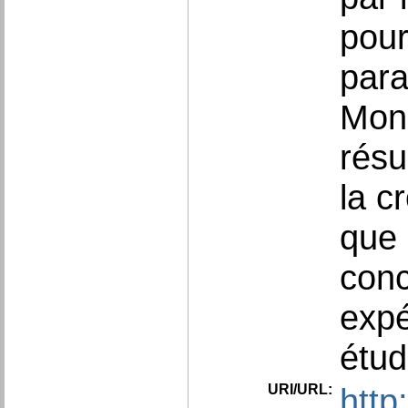
pour
para
Mono
résu
la c
que 
conc
expé
étud
URI/URL:
http