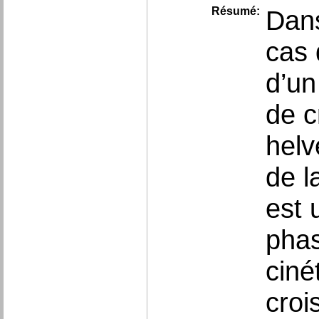
Résumé:
Dans
cas 
d’un
de c
helv
de l
est 
phas
ciné
croi