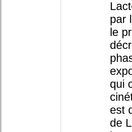
Lact
par 
le p
décr
phas
expo
qui 
ciné
est 
de L