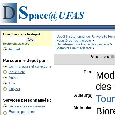
Chercher dans le dépôt :
Dépôt Institutionnel de l'Université Fer
Faculté de Technologie
>
Recherche avancée
Département de Génie des procédé
>
Mémoires de magistère
>
Accueil
Veuillez uti
Parcourir le dépôt par :
Communautés et collections
Titre:
Modé
Issue Date
Author
des 
Title
Subject
Auteur(s):
Tou
Services personnalisés :
Recevoir les nouveautés
Mots-clés:
Bior
Espace personnel