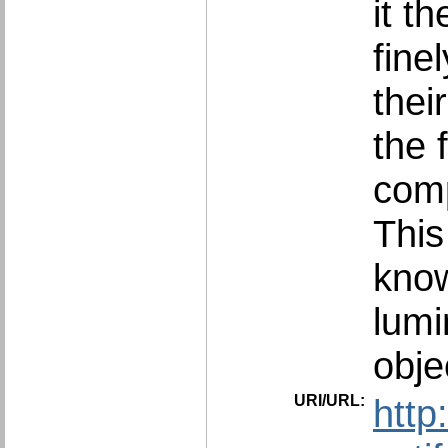
it t
fine
thei
the 
comp
This
know
lumi
obje
URI/URL:
http