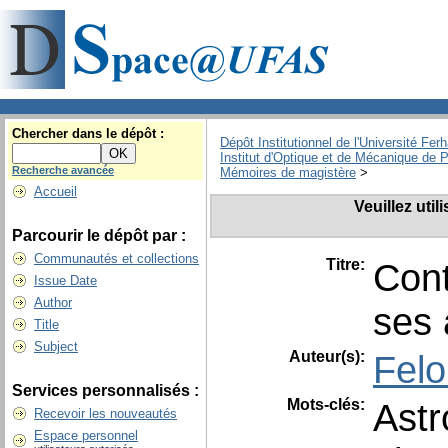
Chercher dans le dépôt :
Dépôt Institutionnel de l'Université Fer
Institut d'Optique et de Mécanique de P
Recherche avancée
Mémoires de magistère
>
Accueil
Veuillez uti
Parcourir le dépôt par :
Communautés et collections
Titre:
Cont
Issue Date
Author
ses 
Title
Subject
Auteur(s):
Felo
Services personnalisés :
Mots-clés:
Ast
Recevoir les nouveautés
Espace personnel