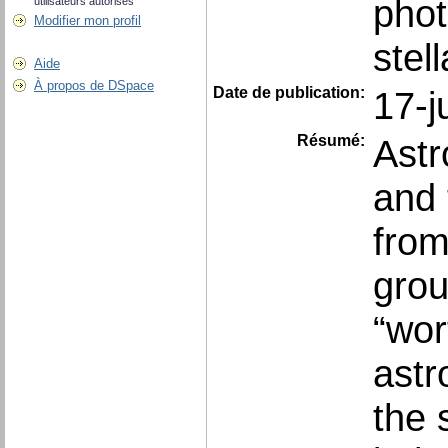
pho
utilisateurs autorisés
Modifier mon profil
stel
Aide
À propos de DSpace
Date de publication:
17-j
Résumé:
Astr
and 
from
grou
“wor
astr
the s