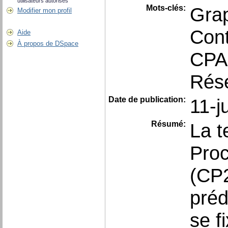
utilisateurs autorisés
Mots-clés:
Grap
Modifier mon profil
Cont
Aide
À propos de DSpace
CP
Rés
Date de publication:
11-j
Résumé:
La t
Proc
(CP2
préd
se f