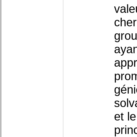
vale
cher
grou
ayan
appr
prom
géni
solv
et l
prin