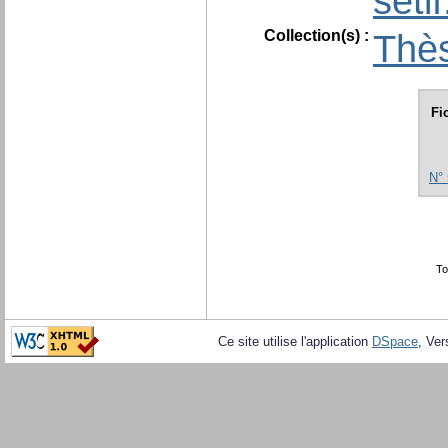
seti
Collection(s) :
Thès
Fi
N°
To
Ce site utilise l'application
DSpace
, Ver