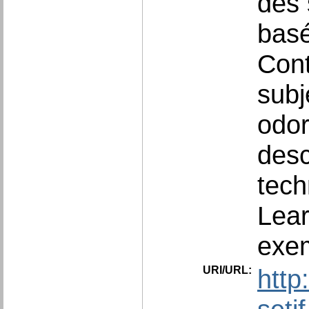
des 
basé
Cont
subj
odor
desc
tech
Lear
exem
URI/URL:
http