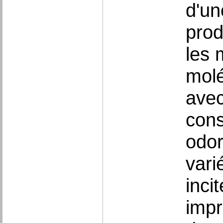
d'un
prod
les 
molé
avec
cons
odor
vari
inci
impr