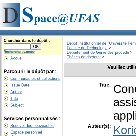
Chercher dans le dépôt :
Dépôt Institutionnel de l'Université Fer
Faculté de Technologie
>
Recherche avancée
Département de Génie des procédé
>
Thèses de doctorat
>
Accueil
Veuillez uti
Parcourir le dépôt par :
Communautés et collections
Titre:
Conc
Issue Date
Author
assi
Title
Subject
appl
Services personnalisés :
Recevoir les nouveautés
Auteur(s):
Kori
Espace personnel