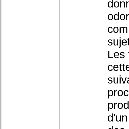
donn
odor
comm
suje
Les 
cett
suiv
proc
prod
d'un