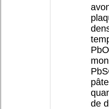
avon
plaq
dens
temp
PbO 
mono
PbSO
pâte
quan
de d