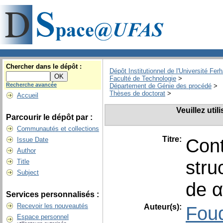
Chercher dans le dépôt :
Dépôt Institutionnel de l'Université Fer
Faculté de Technologie
>
Recherche avancée
Département de Génie des procédé
>
Thèses de doctorat
>
Accueil
Veuillez uti
Parcourir le dépôt par :
Communautés et collections
Titre:
Cont
Issue Date
Author
stru
Title
Subject
de 
Services personnalisés :
Recevoir les nouveautés
Auteur(s):
Foud
Espace personnel