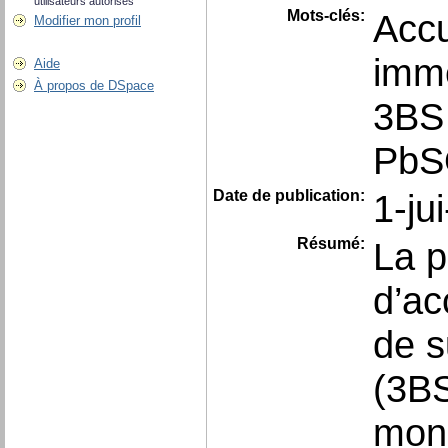
utilisateurs autorisés
Mots-clés:
Acc
Modifier mon profil
imme
Aide
À propos de DSpace
3BS
PbS
Date de publication:
1-ju
Résumé:
La p
d’ac
de s
(3BS
mon