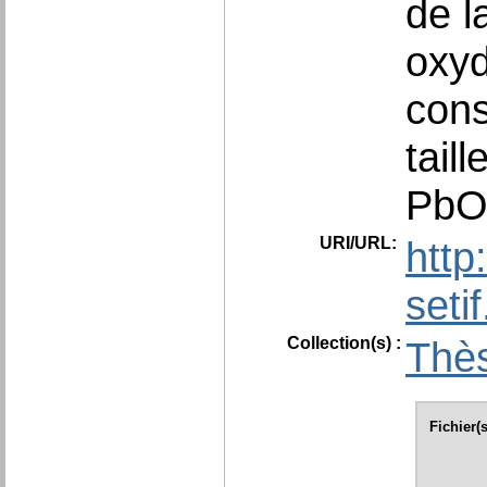
de l
oxyd
cons
taill
PbO
URI/URL:
http
seti
Collection(s) :
Thès
Fichier(