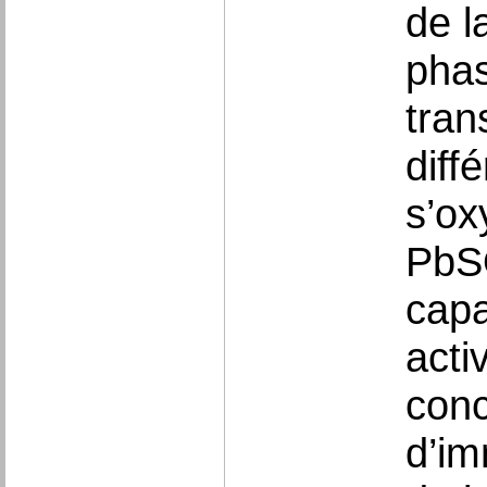
de l
phas
tran
diff
s’ox
PbSO
capa
acti
conc
d’im